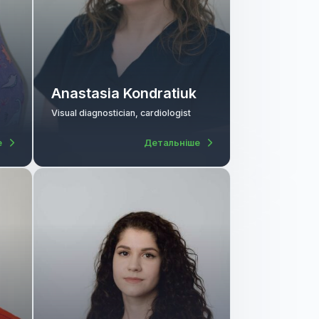
 Rudenko
ment of
Anastasia Kondratiuk
agnostician,
Visual diagnostician, cardiologist
Детальніше
Детальніше