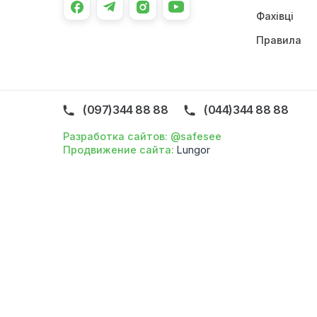
Про 
Голо
Конт
Фахів
Прав