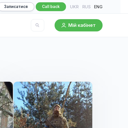
UKR
RU
ultation
Записатися
Call back
Мій кабі
owledge base