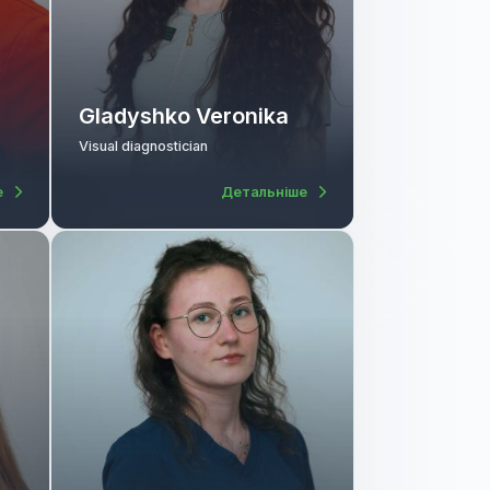
khin
Gladyshko Veronika
l diagnostician
Visual diagnostician
Детальніше
Детальніше