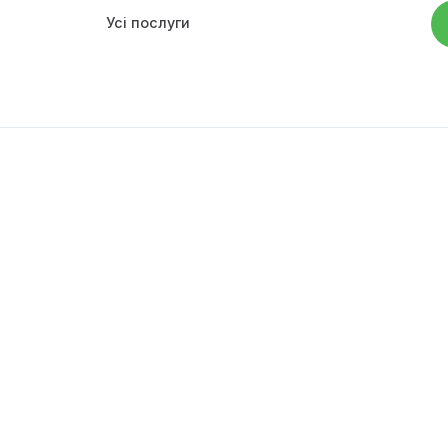
Зоолюкс
Послуги
вна
Онлайн консультація
акти
Оплата
ці
Усі послуги
ила