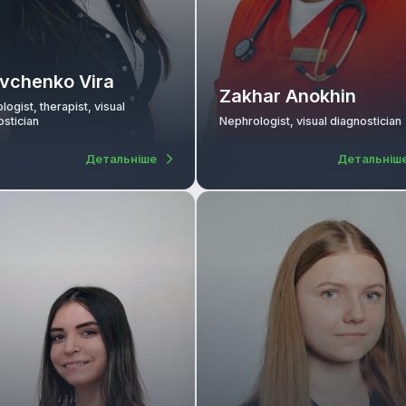
Litovchenko Vira
Zakhar Ano
Cardiologist, therapist, visual
diagnostician
Nephrologist, visua
Детальніше