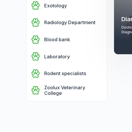
Laparoscopic Surgery
Nutrition
Hematology
Exotology
Radiology Department
Blood bank
Laboratory