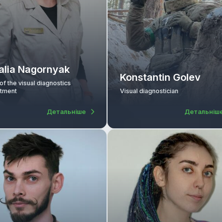
Natalia Nagornyak
Konstantin 
Head of the visual diagnostics
department
Visual diagnosticia
Детальніше