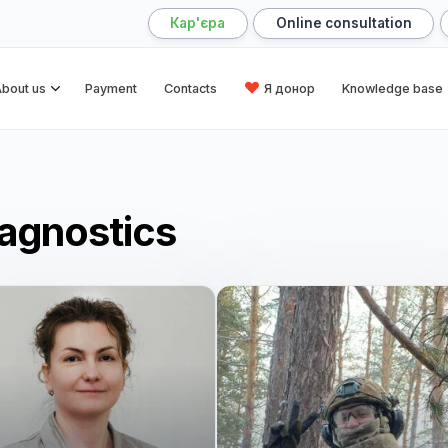
Кар'єра
Online cons
me
About us
Payment
Contacts
Я донор
Kn
 diagnostics