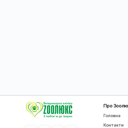
Rodent specialists
Zoolux Veterinary
College