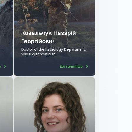
Ковальчук Назарій
Георгійович
Golev
Doctor of the Radiology Department,
n
visual diagnostician
Детальніше
Детальніше