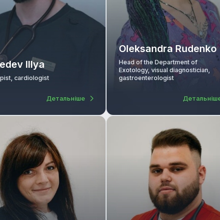
Oleksandra
Head of the Depart
Lebedev Illya
Exotology, visual di
Therapist, cardiologist
gastroenterologist
Детальніше