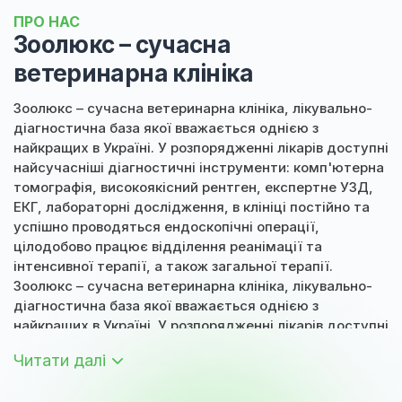
ПРО НАС
Зоолюкс – сучасна
ветеринарна клініка
Зоолюкс – сучасна ветеринарна клініка, лікувально-
діагностична база якої вважається однією з
найкращих в Україні. У розпорядженні лікарів доступні
найсучасніші діагностичні інструменти: комп'ютерна
томографія, високоякісний рентген, експертне УЗД,
ЕКГ, лабораторні дослідження, в клініці постійно та
успішно проводяться ендоскопічні операції,
цілодобово працює відділення реанімації та
інтенсивної терапії, а також загальної терапії.
Зоолюкс – сучасна ветеринарна клініка, лікувально-
діагностична база якої вважається однією з
найкращих в Україні. У розпорядженні лікарів доступні
найсучасніші діагностичні інструменти: комп'ютерна
Читати далі
томографія, високоякісний рентген, експертне УЗД,
ЕКГ, лабораторні дослідження, в клініці постійно та