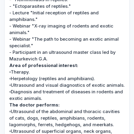
- "Ectoparasites of reptiles."
- Lecture "Initial reception of reptiles and
amphibians."
- Webinar "X-ray imaging of rodents and exotic
animals."
- Webinar "The path to becoming an exotic animal
specialist."
- Participant in an ultrasound master class led by
Mazurkevich G.A.
Area of professional interest:
▫️Therapy.
▫️Herpetology (reptiles and amphibians).
▫️Ultrasound and visual diagnostics of exotic animals.
▫️Diagnosis and treatment of diseases in rodents and
exotic animals.
The doctor performs:
▫️Ultrasound of the abdominal and thoracic cavities
of cats, dogs, reptiles, amphibians, rodents,
lagomorphs, ferrets, hedgehogs, and meerkats.
▫️Ultrasound of superficial organs, neck organs,