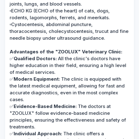
joints, lungs, and blood vessels.
▫️ECHO KG (ECHO of the heart) of cats, dogs,
rodents, lagomorphs, ferrets, and meerkats.
▫️Cystocentesis, abdominal puncture,
thoracocentesis, cholecystocentesis, trucut and fine
needle biopsy under ultrasound guidance.
Advantages of the "ZOOLUX" Veterinary Clinic:
✅
Qualified Doctors:
All the clinic's doctors have
higher education in their field, ensuring a high level
of medical services.
✅
Modern Equipment:
The clinic is equipped with
the latest medical equipment, allowing for fast and
accurate diagnostics, even in the most complex
cases.
✅
Evidence-Based Medicine:
The doctors at
"ZOOLUX" follow evidence-based medicine
principles, ensuring the effectiveness and safety of
treatments.
✅
Individual Approach:
The clinic offers a