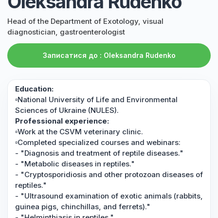
Oleksandra Rudenko
Head of the Department of Exotology, visual
diagnostician, gastroenterologist
Записатися до : Oleksandra Rudenko
Education:
▫️National University of Life and Environmental
Sciences of Ukraine (NULES).
Professional experience:
▫️Work at the CSVM veterinary clinic.
▫️Completed specialized courses and webinars:
- "Diagnosis and treatment of reptile diseases."
- "Metabolic diseases in reptiles."
- "Cryptosporidiosis and other protozoan diseases of
reptiles."
- "Ultrasound examination of exotic animals (rabbits,
guinea pigs, chinchillas, and ferrets)."
- "Helminthiasis in reptiles."