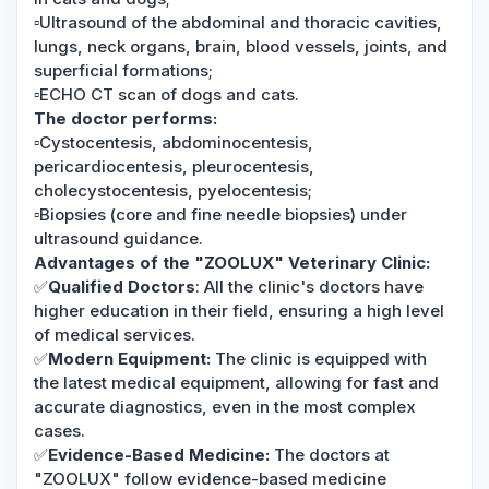
▫️Ultrasound of the abdominal and thoracic cavities,
lungs, neck organs, brain, blood vessels, joints, and
superficial formations;
▫️ECHO CT scan of dogs and cats.
The doctor performs:
▫️Cystocentesis, abdominocentesis,
pericardiocentesis, pleurocentesis,
cholecystocentesis, pyelocentesis;
▫️Biopsies (core and fine needle biopsies) under
ultrasound guidance.
Advantages of the "ZOOLUX" Veterinary Clinic:
✅
Qualified Doctors
: All the clinic's doctors have
higher education in their field, ensuring a high level
of medical services.
✅
Modern Equipment:
The clinic is equipped with
the latest medical equipment, allowing for fast and
accurate diagnostics, even in the most complex
cases.
✅
Evidence-Based Medicine:
The doctors at
"ZOOLUX" follow evidence-based medicine