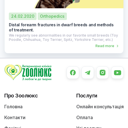
24.02.2020
Orthopedics
Distal forearm fractures in dwarf breeds and methods
of treatment.
We regularly see abnormalities in our favorite small breeds (Toy
Poodle, Chihuahua, Toy Terrier, Spitz, Yorkshire Terrier, etc.)
Read more
Про Зоолюкс
Послуги
Головна
Онлайн консультація
Контакти
Оплата