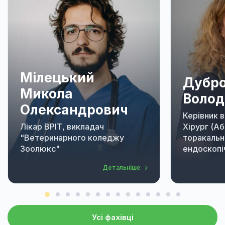
Мілецький
Дубро
Микола
Волод
Олександрович
Керівник в
Лікар ВРІТ, викладач
Хірург (А
"Ветеринарного коледжу
торакальн
Зоолюкс"
ендоскопіч
Детальніше
Усі фахівці