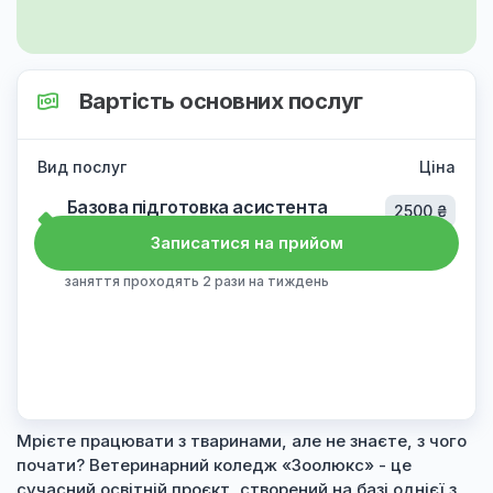
Вартість основних послуг
Вид послуг
Ціна
Базова підготовка асистента
2500 ₴
ветеринарного лікаря
Записатися на прийом
Тривалість курсу становить 1 місяць,
заняття проходять 2 рази на тиждень
Мрієте працювати з тваринами, але не знаєте, з чого
почати? Ветеринарний коледж «Зоолюкс» - це
сучасний освітній проєкт, створений на базі однієї з