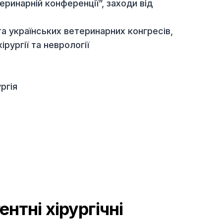
д-ра Медведєва
ій ветеринарній конференції”, заходи від
дних та українських ветеринарних конгресів,
 з хірургії та неврології
в:
 хірургія