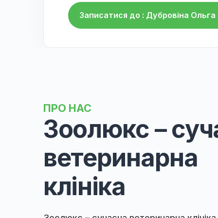
контролювати історію лікува
✅ Цілодобова підтримка
: В
цілодобово для консультацій
✅ Онлайн-консультації
: Клі
терапевтом та вузькопрофіл
професійну допомогу, не вих
Ці переваги роблять "Зоолю
здоров'ям ваших тварин.
Записатися до : Д