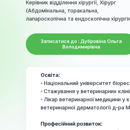
Керівник відділення хірургії, Хірург
(Абдомінальна, торакальна,
лапароскопічна та ендоскопічна хір
Записатися до : Дубровіна Оль
Володимирівна
Освіта:
▫️ Національний університет 
▫️ Стажування у ветеринарних 
▫️ Лікар ветеринарної медицин