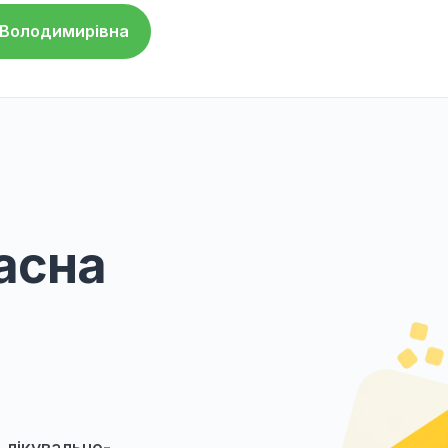
ння.
 клініці працює контакт-центр, доступний
 та запису на прийом.
ніка надає послугу онлайн-консультацій з
ьними лікарями, що дозволяє отримати
одячи з дому.
кс" надійним партнером для догляду за
убровіна Ольга Володимирівна