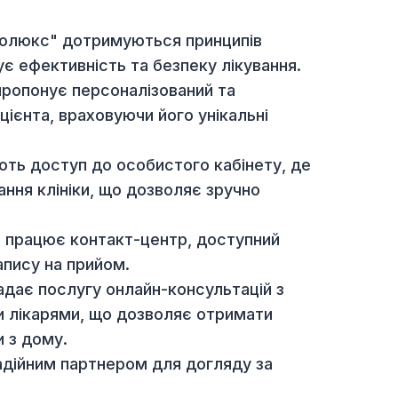
лікарі клініки мають вищу профільну освіту, що
ичних послуг.
ініка оснащена найновішим медичним
ійснювати швидку та точну діагностику,
ках.
арі "Зоолюкс" дотримуються принципів
зпечує ефективність та безпеку лікування.
ініка пропонує персоналізований та
о пацієнта, враховуючи його унікальні
ти мають доступ до особистого кабінету, де
двідування клініки, що дозволяє зручно