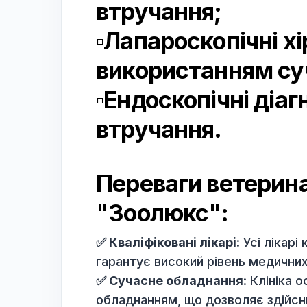
▫️ Неврологія
Лікар проводит
▫️Стандартні та 
втручання;
▫️Лапароскопічні
використанням 
▫️Ендоскопічні д
втручання.
Переваги ветери