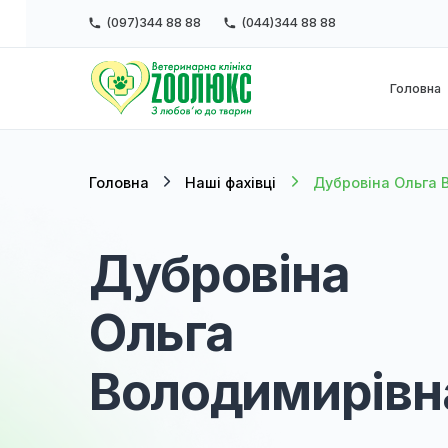
(097)344 88 88
(044)344 88 88
Г
Головна
Наші фахівці
Дубровіна 
Дубровіна
Ольга
Володимирі