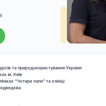
ургія)
га
біоресурсів та природокористування України
клініках м. Київ
и у клініках “Чотири лапи” та клініці