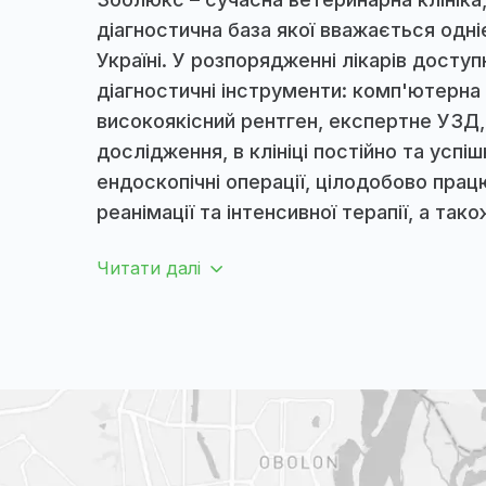
ПРО НАС
Зоолюкс – с
ветеринарн
клініка
Зоолюкс – сучасна ветеринарна клі
діагностична база якої вважається
Україні. У розпорядженні лікарів д
діагностичні інструменти: комп'ю
високоякісний рентген, експертне