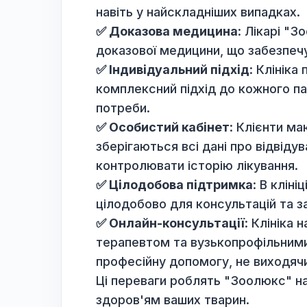
"Зоолюкс":
✅ Кваліфіковані лікарі
: Усі 
гарантує високий рівень мед
✅ Сучасне обладнання
: Кл
обладнанням, що дозволяє зд
навіть у найскладніших випад
✅ Доказова медицина
: Лік
доказової медицини, що забе
✅ Індивідуальний підхід
: Кл
комплексний підхід до кожног
потреби.
✅ Особистий кабінет
: Клієн
зберігаються всі дані про ві