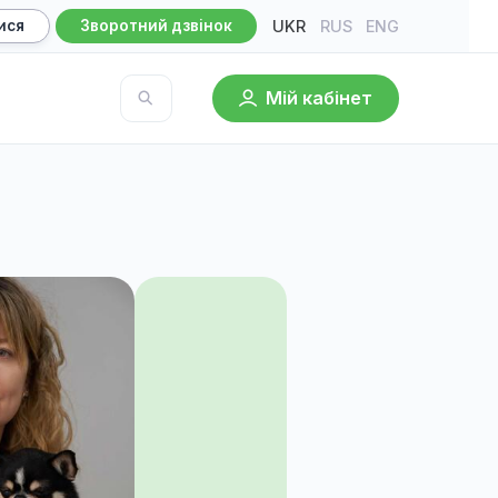
UKR
RU
Записатися
Зворотний дзвінок
Мій кабі
База знань