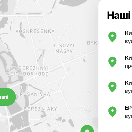
 успішно проводяться
 працює відділення
 також загальної терапії.
ніка, лікувально-
 однією з найкращих в
оступні найсучасніші
терна томографія,
 УЗД, ЕКГ, лабораторні
 успішно проводяться
 працює відділення
 також загальної терапії.