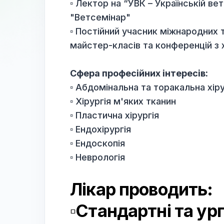
ветеринарної дерматології 
Професійний розвиток:
▫️ Лектор на “УВК – Українськ
"Ветсемінар"
▫️ Постійний учасник міжнаро
майстер-класів та конференцій
Сфера професійних інтересі
▫️ Абдомінальна та торакальна
▫️ Хірургія м'яких тканин
▫️ Пластична хірургія
▫️ Ендохірургія
▫️ Ендоскопія