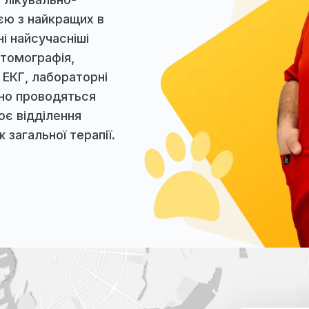
учасна
а
ніка, лікувально-
 однією з найкращих в
оступні найсучасніші
терна томографія,
 УЗД, ЕКГ, лабораторні