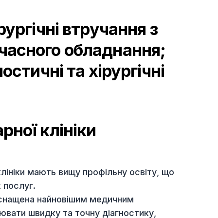
ь:
ургентні хірургічні
 хірургічні втручання з
сучасного обладнання;
іагностичні та хірургічні
нарної клініки