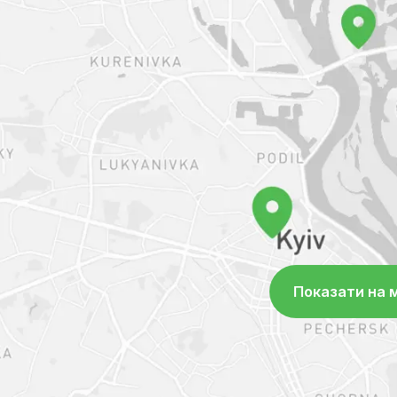
дослідження, в клініці постійно та
ендоскопічні операції, цілодобово
реанімації та інтенсивної терапії, а
Зоолюкс – сучасна ветеринарна клі
Читати далі
діагностична база якої вважається
Україні. У розпорядженні лікарів д
діагностичні інструменти: комп'ю
високоякісний рентген, експертне
дослідження, в клініці постійно та
ендоскопічні операції, цілодобово
реанімації та інтенсивної терапії, а