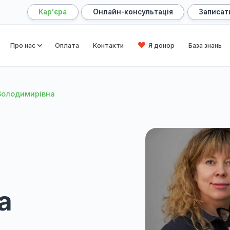
Кар'єра
Онлайн-консультація
оловна
Про нас
Оплата
Контакти
Я донор
Ольга Володимирівна
вна