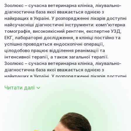
Зоолюкс – сучасна ветеринарна клініка, лікувально-
діагностична база якої вважається однією з
найкращих в Україні. У розпорядженні лікарів доступні
найсучасніші діагностичні інструменти: комп'ютерна
томографія, високоякісний рентген, експертне УЗД,
ЕКГ, лабораторні дослідження, в клініці постійно та
успішно проводяться ендоскопічні операції,
цілодобово працює відділення реанімації та
інтенсивної терапії, а також загальної терапії.
Зоолюкс – сучасна ветеринарна клініка, лікувально-
діагностична база якої вважається однією з
найкращих в Україні. У розпорядженні лікарів доступні
найсучасніші діагностичні інструменти: комп'ютерна
Читати далі
томографія, високоякісний рентген, експертне УЗД,
ЕКГ, лабораторні дослідження, в клініці постійно та
успішно проводяться ендоскопічні операції,
цілодобово працює відділення реанімації та
інтенсивної терапії, а також загальної терапії.