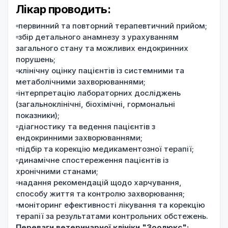
Лікар проводить:
▫️первинний та повторний терапевтичний прийом;
▫️збір детального анамнезу з урахуванням
загального стану та можливих ендокринних
порушень;
▫️клінічну оцінку пацієнтів із системними та
метаболічними захворюваннями;
▫️інтерпретацію лабораторних досліджень
(загальноклінічні, біохімічні, гормональні
показники);
▫️діагностику та ведення пацієнтів з
ендокринними захворюваннями;
▫️підбір та корекцію медикаментозної терапії;
▫️динамічне спостереження пацієнтів із
хронічними станами;
▫️надання рекомендацій щодо харчування,
способу життя та контролю захворювання;
▫️моніторинг ефективності лікування та корекцію
терапії за результатами контрольних обстежень.
Переваги ветеринарної клініки "Зоолюкс":