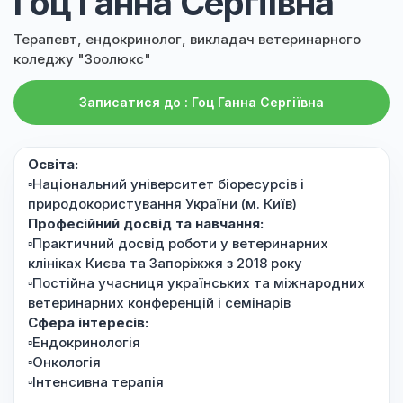
Гоц Ганна Сергіївна
Терапевт, ендокринолог, викладач ветеринарного
коледжу "Зоолюкс"
Записатися до : Гоц Ганна Сергіївна
Освіта:
▫️Національний університет біоресурсів і
природокористування України (м. Київ)
Професійний досвід та навчання:
▫️Практичний досвід роботи у ветеринарних
клініках Києва та Запоріжжя з 2018 року
▫️Постійна учасниця українських та міжнародних
ветеринарних конференцій і семінарів
Сфера інтересів:
▫️Ендокринологія
▫️Онкологія
▫️Інтенсивна терапія