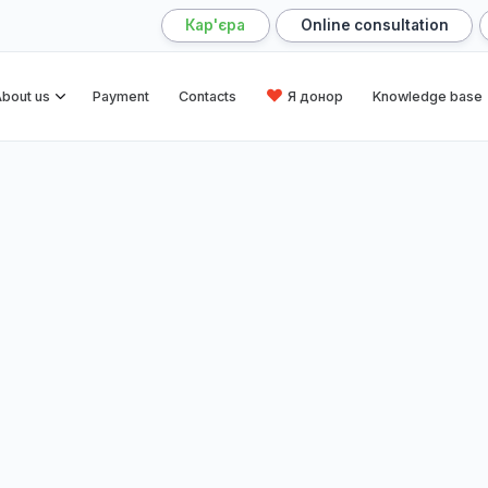
Кар'єра
Online cons
me
About us
Payment
Contacts
Я донор
Kn