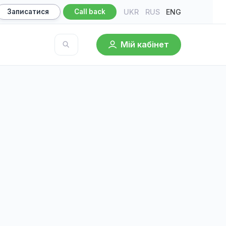
UKR
RU
ultation
Записатися
Call back
Мій кабі
owledge base