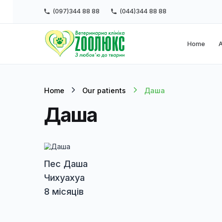
(097)344 88 88
(044)344 88 88
Ho
Home
Our patients
Даша
Даша
Пес Даша
Чихуахуа
8 місяців