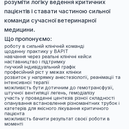
розуміти логіку ведення критичних
пацієнтів і ставати частиною сильної
команди сучасної ветеринарної
медицини.
Що пропонуємо:
роботу в сильній клінічній команді
щоденну практику у ВАРІТ
навчання через реальні клінічні кейси
наставництво і підтримку
гнучкий індивідуальний графік
професійний ріст у межах клініки
розвиток у напрямку анестезіології, реанімації та
інтенсивної терапії
можливість бути дотичним до гемотрансфузії,
штучної вентиляції легень, гемодіалізу
участь у проведенні центезів різної складності
опанування встановлення різноманітних трубок і
катетерів для якісного лікування критичного
пацієнта
можливість бачити результат своєї роботи в
моменті