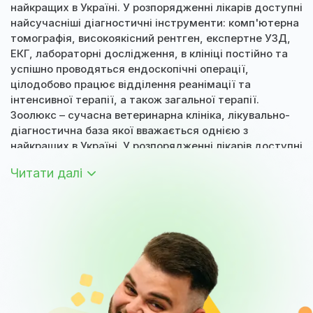
найкращих в Україні. У розпорядженні лікарів доступні
найсучасніші діагностичні інструменти: комп'ютерна
томографія, високоякісний рентген, експертне УЗД,
ЕКГ, лабораторні дослідження, в клініці постійно та
успішно проводяться ендоскопічні операції,
цілодобово працює відділення реанімації та
інтенсивної терапії, а також загальної терапії.
Зоолюкс – сучасна ветеринарна клініка, лікувально-
діагностична база якої вважається однією з
найкращих в Україні. У розпорядженні лікарів доступні
найсучасніші діагностичні інструменти: комп'ютерна
Читати далі
томографія, високоякісний рентген, експертне УЗД,
ЕКГ, лабораторні дослідження, в клініці постійно та
успішно проводяться ендоскопічні операції,
цілодобово працює відділення реанімації та
інтенсивної терапії, а також загальної терапії.