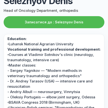
Seleznyov Denis
Head of Oncology Department, orthopedis
Записатися до : Seleznyov Denis
Education:
▫️Luhansk National Agrarian University
Vocational training and professional development:
▫️Courses at Vladimir Sotnikov's clinic (neurology,
traumatology, intensive care)
▫️Master classes:
- Sergey Yagnikov — "Modern methods in
veterinary traumatology and orthopedics"
- Dr. Andrey Tarasov (USA) — intensive care and
resuscitation
- Andriy Albull — neurosurgery, Vinnytsia
- Oleksiy Portugeis — elbow joint surgery, Odessa
▫️BSAVA Congress 2018 (Birmingham, UK)
▫️Ukrainian-Polish seminar: "Biomorphology of the