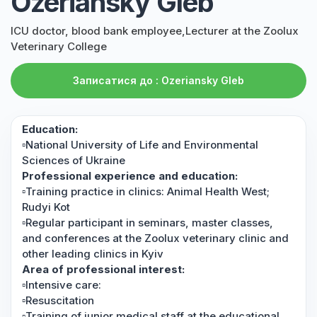
Ozeriansky Gleb
ICU doctor, blood bank employee,Lecturer at the Zoolux
Veterinary College
Записатися до : Ozeriansky Gleb
Education:
▫️National University of Life and Environmental
Sciences of Ukraine
Professional experience and education:
▫️Training practice in clinics: Animal Health West;
Rudyi Kot
▫️Regular participant in seminars, master classes,
and conferences at the Zoolux veterinary clinic and
other leading clinics in Kyiv
Area of professional interest:
▫️Intensive care:
▫️Resuscitation
▫️Training of junior medical staff at the educational