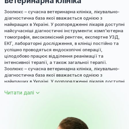
ветеринарна клініка
Зоолюкс – сучасна ветеринарна клініка, лікувально-
діагностична база якої вважається однією з
найкращих в Україні. У розпорядженні лікарів доступні
найсучасніші діагностичні інструменти: комп'ютерна
томографія, високоякісний рентген, експертне УЗД,
ЕКГ, лабораторні дослідження, в клініці постійно та
успішно проводяться ендоскопічні операції,
цілодобово працює відділення реанімації та
інтенсивної терапії, а також загальної терапії.
Зоолюкс – сучасна ветеринарна клініка, лікувально-
діагностична база якої вважається однією з
найкращих в Україні. У розпорядженні лікарів доступні
найсучасніші діагностичні інструменти: комп'ютерна
Читати далі
томографія, високоякісний рентген, експертне УЗД,
ЕКГ, лабораторні дослідження, в клініці постійно та
успішно проводяться ендоскопічні операції,
цілодобово працює відділення реанімації та
інтенсивної терапії, а також загальної терапії.