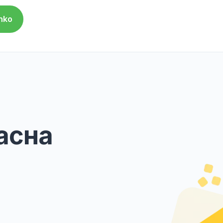
rates a contact center available 24/7 for
 scheduling.
inic provides online consultations with therapis
ts to receive professional help without leaving
" a reliable partner in caring for the health 
ntin Trotsenko