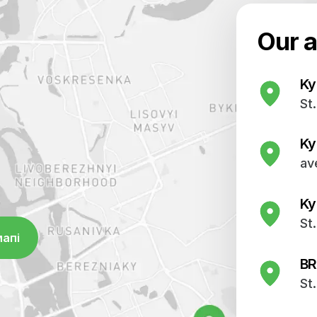
 також загальної терапії.
ніка, лікувально-
 однією з найкращих в
оступні найсучасніші
терна томографія,
 УЗД, ЕКГ, лабораторні
 успішно проводяться
 працює відділення
 також загальної терапії.