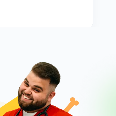
ts
of