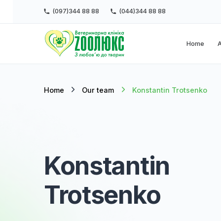
(097)344 88 88
(044)344 88 88
Ho
Home
Our team
Konstantin Trotse
Konstantin
Trotsenko