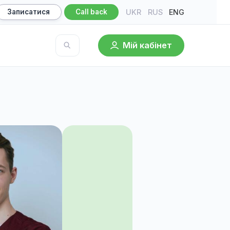
UKR
RU
ultation
Записатися
Call back
Мій кабі
owledge base