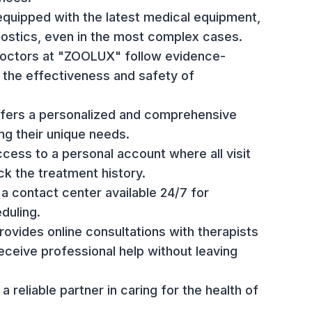
ounds, and installing esophagostomy tubes.
Veterinary Clinic:
inic's doctors have higher education in their fiel
l services.
ic is equipped with the latest medical equipmen
 diagnostics, even in the most complex cases.
The doctors at "ZOOLUX" follow evidence-
uring the effectiveness and safety of
inic offers a personalized and comprehensive
idering their unique needs.
ave access to a personal account where all visi
to track the treatment history.