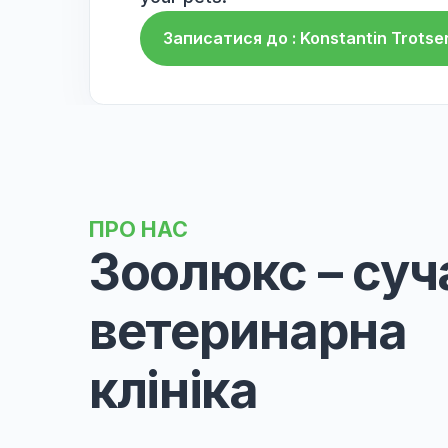
✅
24/7 Support:
The clinic ope
consultations and appointment
✅
Online Consultations:
The cl
and specialists, allowing clien
home.
These advantages make "ZOOLUX
your pets.
Записатися до : Konsta