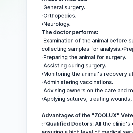
▫️Worked as a therapist and neu
(Dnipro).
▫️Visitor to the IVC 2023 inter
Areas of interest:
▫️General surgery.
▫️Orthopedics.
▫️Neurology.
The doctor performs:
▫️Examination of the animal bef
collecting samples for analysis
▫️Preparing the animal for surge
▫️Assisting during surgery.
▫️Monitoring the animal's recov
▫️Administering vaccinations.
▫️Advising owners on the care 