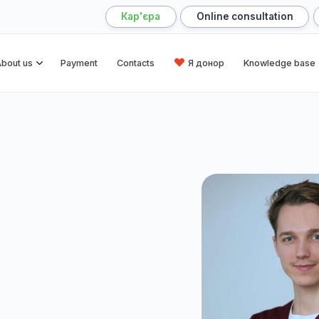
Кар'єра
Online cons
me
About us
Payment
Contacts
Я донор
Kn
nko