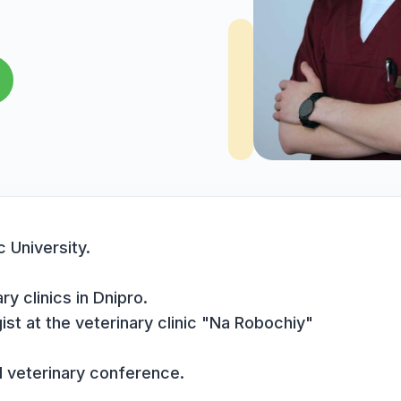
ery
enko
onomic University.
erinary clinics in Dnipro.