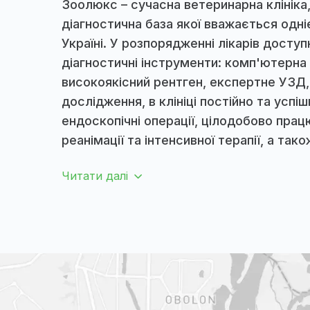
ПРО НАС
Зоолюкс – с
ветеринарн
клініка
Зоолюкс – сучасна ветеринарна клі
діагностична база якої вважається
Україні. У розпорядженні лікарів д
діагностичні інструменти: комп'ю
високоякісний рентген, експертне
дослідження, в клініці постійно та
ендоскопічні операції, цілодобово