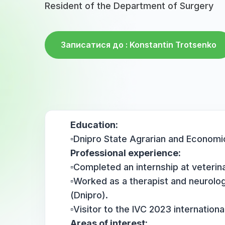
Resident of the Department of Surg
Записатися до : Konstantin Trots
Education:
▫️Dnipro State Agrarian and Ec
Professional experience:
▫️Completed an internship at vet