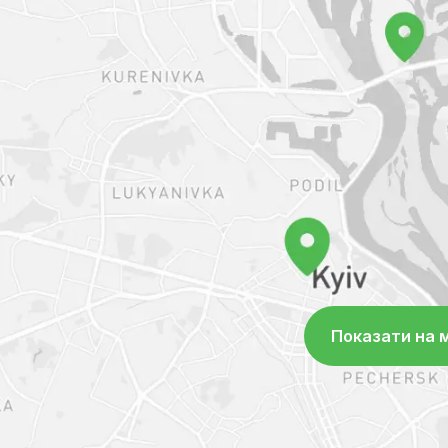
реанімації та інтенсивної терапії, а
Зоолюкс – сучасна ветеринарна клі
Читати далі
діагностична база якої вважається
Україні. У розпорядженні лікарів д
діагностичні інструменти: комп'ю
високоякісний рентген, експертне
дослідження, в клініці постійно та
ендоскопічні операції, цілодобово
реанімації та інтенсивної терапії, а