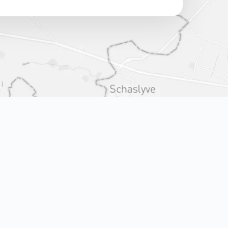
St. Dmytrivska, 39
Kyiv (OBOLON)
ave. Volodymyr Ivasiuk Prospect, 2d
Kyiv (KHARKIVSKA)
St. Revutskogo, 42-V
BROVARY
St. Metalurhiv, 51