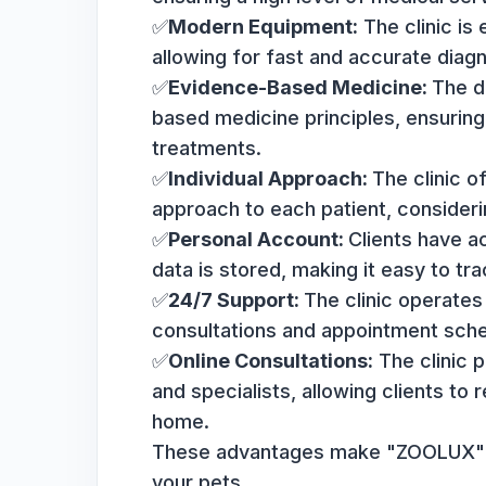
▫️Applying sutures, treating w
Advantages of the "ZOOLUX" 
✅
Qualified Doctors:
All the cl
ensuring a high level of medica
✅
Modern Equipment:
The clin
allowing for fast and accurate
✅
Evidence-Based Medicine:
based medicine principles, ens
treatments.
✅
Individual Approach:
The cl
approach to each patient, cons
✅
Personal Account:
Clients h
data is stored, making it easy 