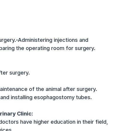
rologist at the veterinary clinic "Na Robochiy"
national veterinary conference.
ore surgery.▫️Administering injections and
.▫️Preparing the operating room for surgery.
ry.
ery after surgery.
and maintenance of the animal after surgery.