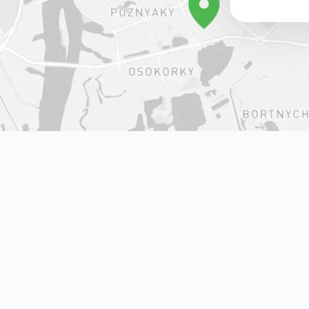
 на мапі