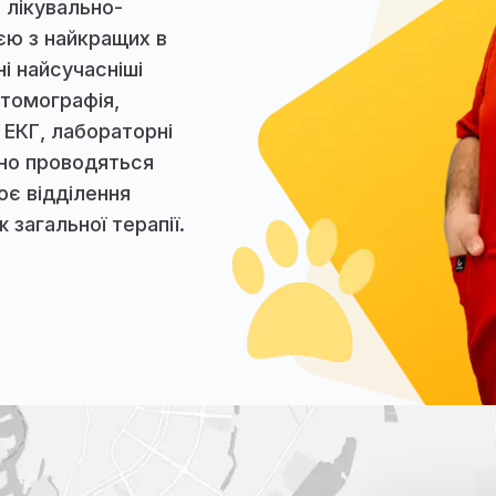
учасна
а
ніка, лікувально-
 однією з найкращих в
оступні найсучасніші
терна томографія,
 УЗД, ЕКГ, лабораторні
 успішно проводяться
 працює відділення