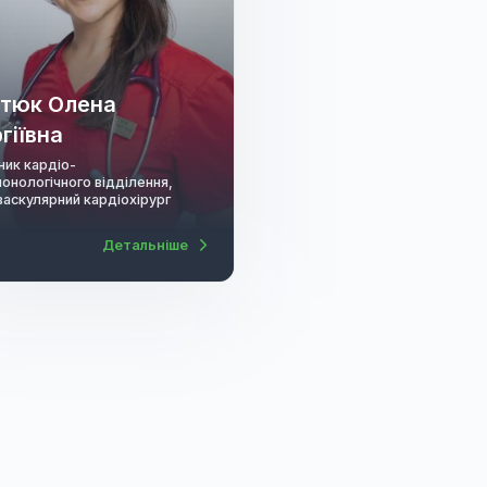
Костюк Олена
Сергіївна
Керівник кардіо-
пульмонологічного відділення,
ендоваскулярний кардіохірург
Детальніше