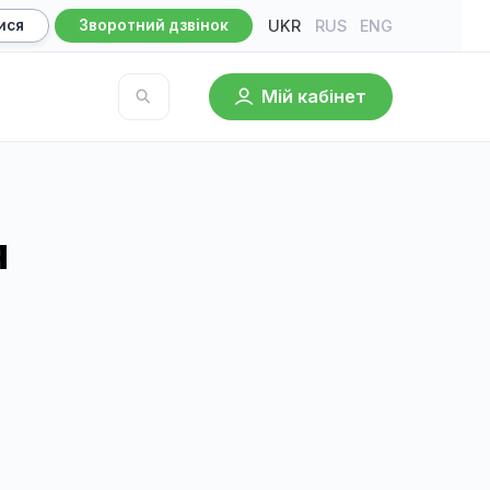
UKR
RU
Записатися
Зворотний дзвінок
Мій кабі
База знань
рургія