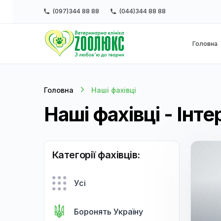
(097)344 88 88
(044)344 88 88
Г
Головна
Наші фахівці
Наші фахівці - І
Категорії фахівців:
Усі