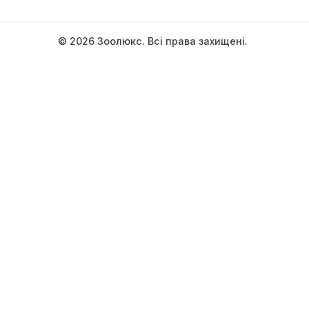
Режим роботи:
00:00-24:00
Написати керівництву
© 2026 Зоолюкс. Всі права зах