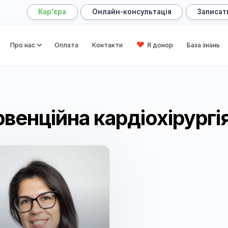
Кар'єра
Онлайн-консультація
оловна
Про нас
Оплата
Контакти
Я донор
нтервенційна кардіохі