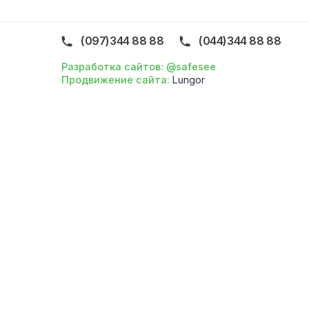
Про 
Голо
Конт
Фахів
Прав
(097)344 88 88
(044)344 88 8
Разработка сайтов: @safesee
Продвижение сайта:
Lungor