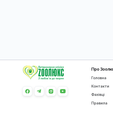
Фахівці з гризунів
Ветеринарний коледж
"Зоолюкс"