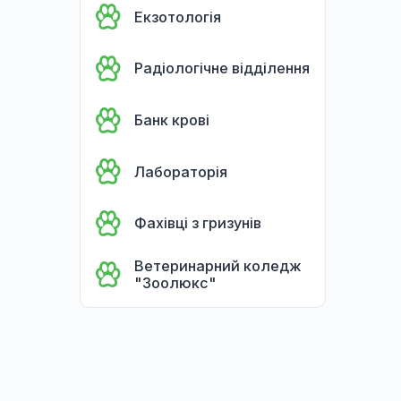
Лапароскопічна
хірургія
Дієтологія
Гематологія
Екзотологія
Радіологічне відділення
Банк крові
Лабораторія