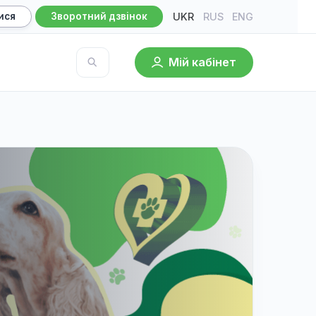
UKR
RU
Записатися
Зворотний дзвінок
Мій кабі
База знань