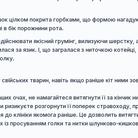
ку.
д врахувати два фактори:
алишають голки з ниткою протягнутою у вушко
 у кішок цілком покрита горбками, що формо
нтовані в бік порожнини рота.
гає здійснювати якісний грумінг, вилизуючи
епилася за язик. І, що загралася з ниточкою
бою голку.
ступу свійських тварин, навіть якщо раніше кі