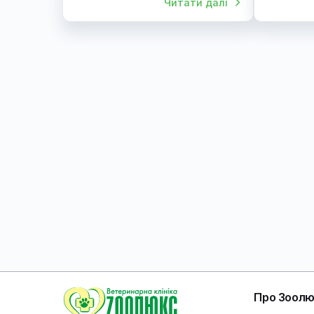
чому це небезпечно і як
ві
врятувати життя
бе
Обструкція сечоводів у котів —
Кот
критичний стан, який швидко
тва
призводить до ниркової
мо
недостатності та загрози життю.
ви
під
пр
ул
про
в к
ст
кот
Читати далі