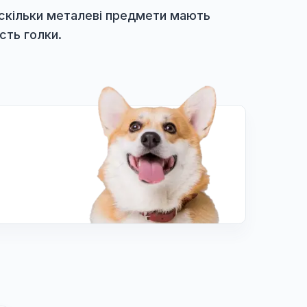
за кінчик нитки, що залишився. Адже голка йд
воходу, проткнувши його стінки.
ить витягти голку до того, як вона перемісти
ково-кишковим трактом.
гностику. Оскільки металеві предмети мають
ити наявність голки.