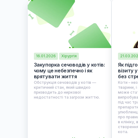
16.01.2026
Хірургія
2
Закупорка сечоводів у котів:
Як