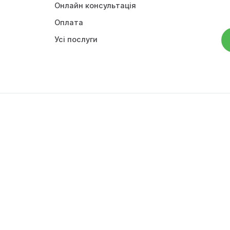
Зоолюкс
Послуги
вна
Онлайн консультація
акти
Оплата
ці
Усі послуги
ила