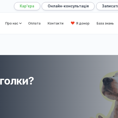
Кар'єра
Онлайн-консультація
оловна
Про нас
Оплата
Контакти
Я донор
лки?
ть голки?