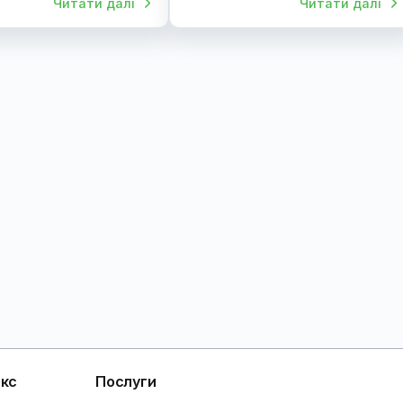
зиту у ветеринарну клініку
перед анестезією
з стресу
Сучасні рекомендації
и – незалежні та чутливі
рини, і відвідування ветеринара
же стати для них великим
пробуванням. Як уникнути стресу
 час транспортування? Які
епарати допоможуть заспокоїти
юбленця? У статті розповідаємо
 правильну підготовку до візиту
лініку, вибір переноски та
ворення комфортних умов для
а.
Читати далі
Чит