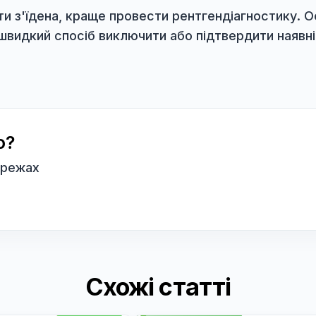
на ваших очах, не намагайтеся витягнути її 
тку, ви ризикуєте розгорнути її поперек стра
ніться до клініки якомога раніше. Це дозвол
в'язаних із просуванням голки та нитки шлун
ла бути з'їдена, краще провести рентгендіа
тий і швидкий спосіб виключити або підтверд
сною?
них мережах