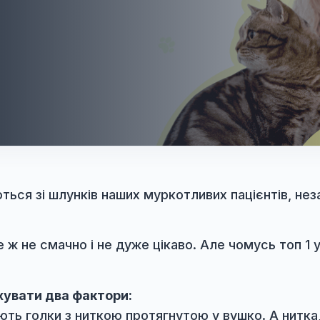
тягуються зі шлунків наших муркотливих пац
ку? Це ж не смачно і не дуже цікаво. Але чом