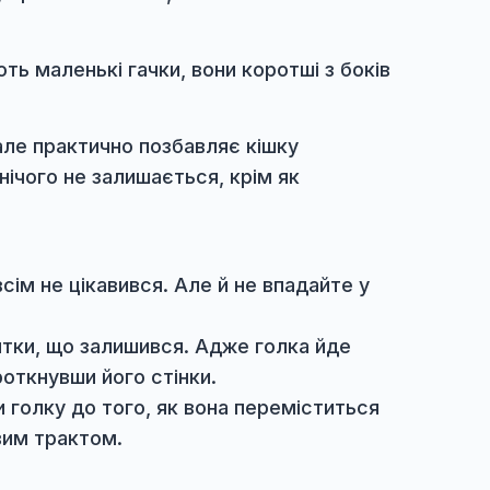
. А нитка, що коливається, - вже набагато
ю нагадують маленькі гачки, вони коротші з 
 шерстку, але практично позбавляє кішку
 котейці, нічого не залишається, крім як
т ними зовсім не цікавився. Але й не впадайт