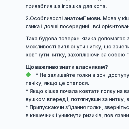
гастроскопії
у кішки є голка у шлун
Щоб зрозуміти цей парадокс, слі
1.Найчастіше акуратні господині з
привабливіша іграшка для кота.
2.Особливості анатомії мови. Мова
язика і довші посередині і всі оріє
Така будова поверхні язика допома
можливості виплюнути нитку, що зач
ковтнути нитку, захоплюючи за со
Що важливо знати власникам?
* Не залишайте голки в зоні до
паніку, якщо це сталося.