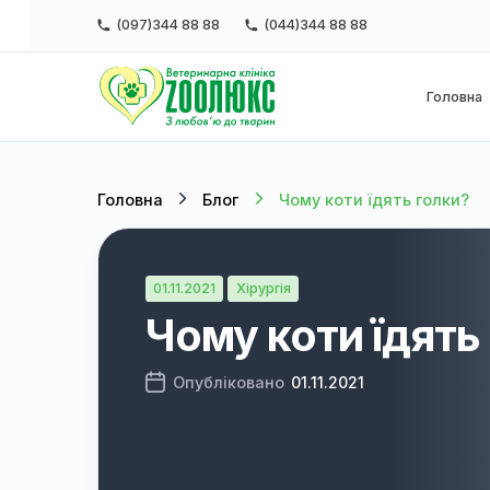
(097)344 88 88
(044)344 88 88
Г
Головна
Блог
Чому коти їдять го
01.11.2021
Хірургія
Чому коти їдя
Опубліковано
01.11.2021