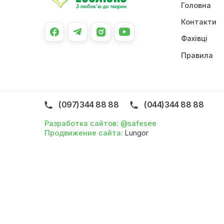
Про 
Голо
Конт
Фахів
Прав