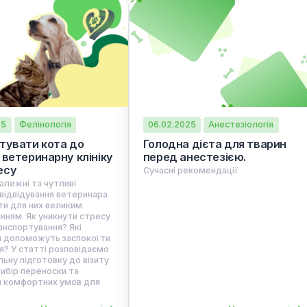
Схожі статті
1.03.2025
Фелінологія
06.02.2025
Анестез
 підготувати кота до
Голодна дієта для