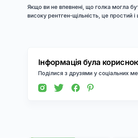
* Якщо кішка почала ковтати голку 
вушком вперед і, потягнувши за ни
* Припускаючи з'їдання голки, звер
в кишечник і уникнути ризиків, по
Якщо ви не впевнені, що голка мог
високу рентген-щільність, це прос
Інформація була кори
Поділися з друзями у соціаль