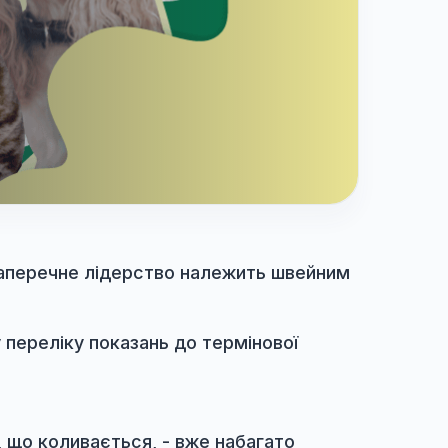
ієнтів, незаперечне лідерство належить шве
усь топ 1 у переліку показань до термінової