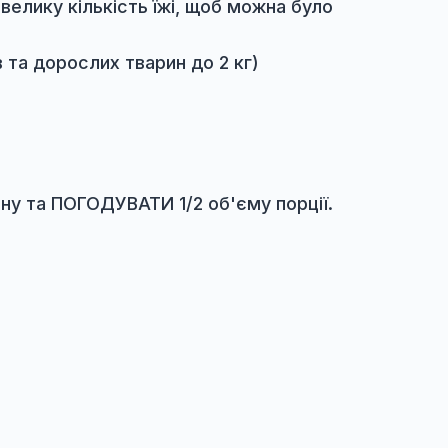
а 30%, за 2 дні - на 50%, за 1 день - голод
рахіоцефалічні породи 6 годин. Малечу потрі
 з собою невелику кількість їжі, щоб можна б
іоцефалів та дорослих тварин до 2 кг)
вання інсуліну та ПОГОДУВАТИ 1/2 об'єму порц