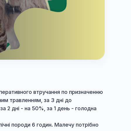
оведення оперативного втручання по признач
уповільненим травленням, за 3 дні до