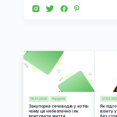
У разі виникнення випадку не про
або офлайн)
Інформація була кори
Поділися з друзями у соціаль