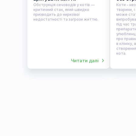
16.01.2026
Хірургія
2
Закупорка сечоводів у котів:
Як
чому це небезпечно і як
ві
врятувати життя
бе
Обструкція сечоводів у котів —
Кот
критичний стан, який швидко
тва
призводить до ниркової
мо
недостатності та загрози життю.
ви
під
пр
ул
про
в к
ст
кот