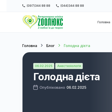
(097)344 88 88
(044)344 88 88
Г
Головна
Блог
Голодна дієта
06.02.2025
Анестезіологія
Голодна дієта
Опубліковано
06.02.2025