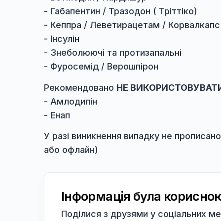
Особливості прийому препарат
В день оперативного втручання
ПР
- Антибіотиків
- Ветмедин / Кардишур
- Габапентин / Тразодон ( Тріттіко
- Кеппра / Леветирацетам / Корва
- Інсулін
- Знеболюючі та протизапальні
- Фуросемід / Верошпірон
Рекомендовано
НЕ ВИКОРИСТОВ
- Амлодипін
- Енап