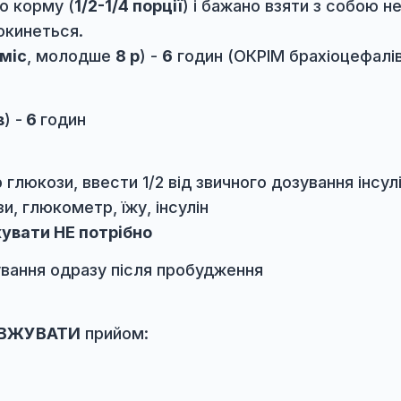
ння об'єм кожного прийому їжі зменшується н
 дорослі тварини вагою
до 2 кг
-
4
години, б
огого корму (
1/2-1/4 порції
) і бажано взяти
він прокинеться.
рше
6 міс
, молодше
8 р
) -
6
годин (ОКРІМ брах
 років
) -
6
годин
м
:
 замір глюкози, ввести 1/2 від звичного дозу
люкози, глюкометр, їжу, інсулін
обмежувати НЕ потрібно
 годування одразу після пробудження