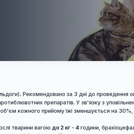
и, бульдоги). Рекомендовано за 3 дні до пр
в та протиблювотних препаратів. У зв'язку з 