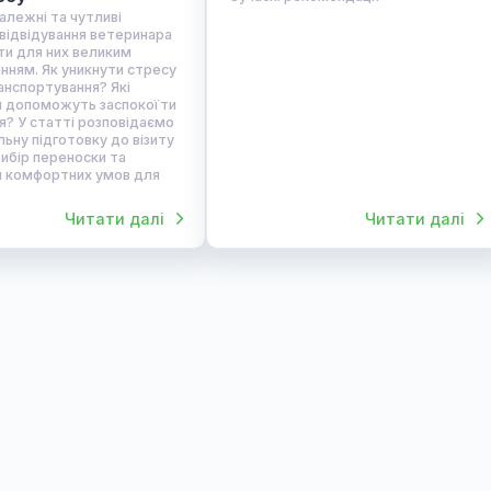
1.03.2025
Фелінологія
06.02.2025
Анестез
 підготувати кота до
Голодна дієта для
зиту у ветеринарну клініку
перед анестезією
з стресу
Сучасні рекомендації
и – незалежні та чутливі
рини, і відвідування ветеринара
же стати для них великим
пробуванням. Як уникнути стресу
 час транспортування? Які
епарати допоможуть заспокоїти
юбленця? У статті розповідаємо
 правильну підготовку до візиту
лініку, вибір переноски та
ворення комфортних умов для
а.