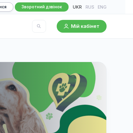
UKR
RU
Записатися
Зворотний дзвінок
Мій кабі
База знань