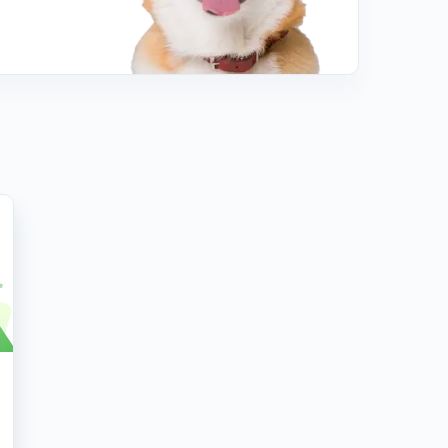
я анестезіолога
за ДОБУ до маніпуляції (онл