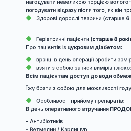
запланованого оперативного втруча
дієта перед операцією - 12 годин.
Кошенята\цуценята
до 6 міс
та
нагодувати невеликою порцією вол
погодувати відразу після того, як 
Здорові дорослі тварини (ста
Геріатричні пацієнти
(старше 8
Про пацієнтів із
цукровим діабето
вранці в день операції зробити
взяти з собою записи вимірів г
Всім пацієнтам доступ до води 
Їжу брати з собою для можливості