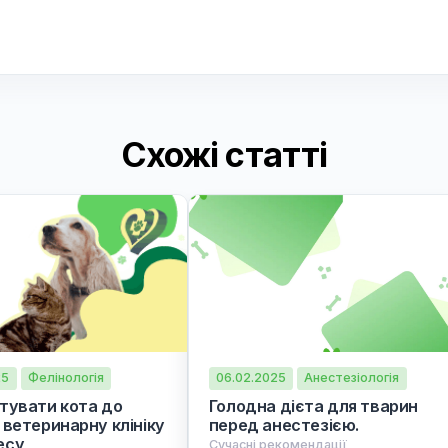
писаному вище - рекомендована
консультаці
сною?
них мережах
Схожі статті