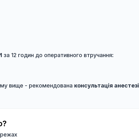
ів:
ОДОВЖУВАТИ
прийом:
)
лкапс
УВАТИ
за 12 годин до оперативного втручанн