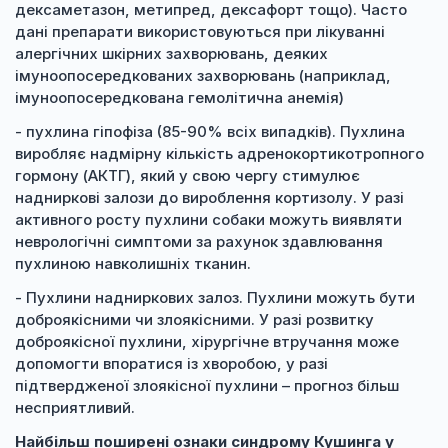
дексаметазон, метипред, дексафорт тощо). Часто
дані препарати використовуються при лікуванні
алергічних шкірних захворювань, деяких
імуноопосередкованих захворювань (наприклад,
імуноопосередкована гемолітична анемія)
- пухлина гіпофіза (85-90% всіх випадків). Пухлина
виробляє надмірну кількість адренокортикотропного
гормону (АКТГ), який у свою чергу стимулює
надниркові залози до вироблення кортизолу. У разі
активного росту пухлини собаки можуть виявляти
неврологічні симптоми за рахунок здавлювання
пухлиною навколишніх тканин.
- Пухлини надниркових залоз. Пухлини можуть бути
доброякісними чи злоякісними. У разі розвитку
доброякісної пухлини, хірургічне втручання може
допомогти впоратися із хворобою, у разі
підтвердженої злоякісної пухлини – прогноз більш
несприятливий.
Найбільш поширені ознаки синдрому Кушинга у