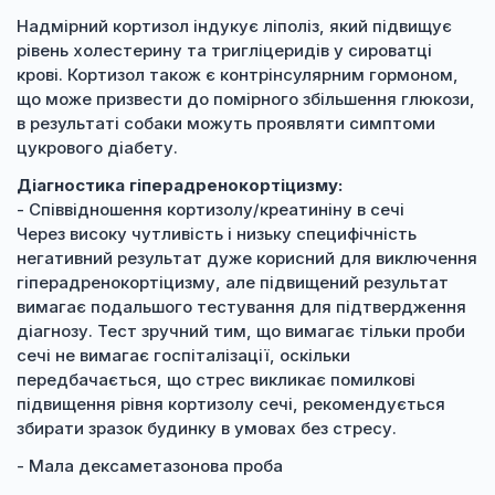
Надмірний кортизол індукує ліполіз, який підвищує
рівень холестерину та тригліцеридів у сироватці
крові. Кортизол також є контрінсулярним гормоном,
що може призвести до помірного збільшення глюкози,
в результаті собаки можуть проявляти симптоми
цукрового діабету.
Діагностика гіперадренокортіцизму:
- Співвідношення кортизолу/креатиніну в сечі
Через високу чутливість і низьку специфічність
негативний результат дуже корисний для виключення
гіперадренокортіцизму, але підвищений результат
вимагає подальшого тестування для підтвердження
діагнозу. Тест зручний тим, що вимагає тільки проби
сечі не вимагає госпіталізації, оскільки
передбачається, що стрес викликає помилкові
підвищення рівня кортизолу сечі, рекомендується
збирати зразок будинку в умовах без стресу.
- Мала дексаметазонова проба