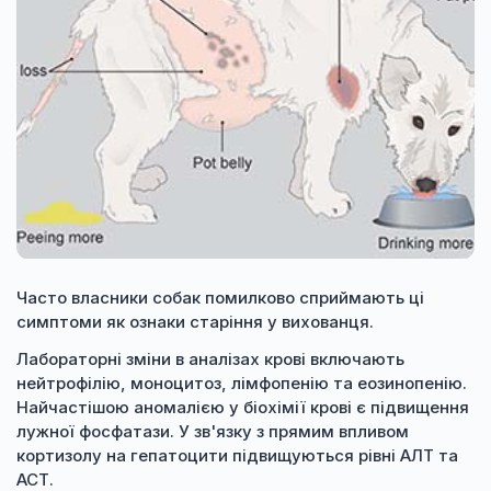
Часто власники собак помилково сприймають ці
симптоми як ознаки старіння у вихованця.
Лабораторні зміни в аналізах крові включають
нейтрофілію, моноцитоз, лімфопенію та еозинопенію.
Найчастішою аномалією у біохімії крові є підвищення
лужної фосфатази. У зв'язку з прямим впливом
кортизолу на гепатоцити підвищуються рівні АЛТ та
АСТ.