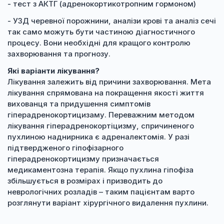
- тест з АКТГ (адренокортикотропним гормоном)
- УЗД черевної порожнини, аналізи крові та аналіз сечі
так само можуть бути частиною діагностичного
процесу. Вони необхідні для кращого контролю
захворювання та прогнозу.
Які варіанти лікування?
Лікування залежить від причини захворювання. Мета
лікування спрямована на покращення якості життя
вихованця та придушення симптомів
гіперадренокортицизаму. Переважним методом
лікування гіперадренокортіцизму, спричиненого
пухлиною наднирника є адреналектомія. У разі
підтвердженого гіпофізарного
гіперадренокортицизму призначається
медикаментозна терапія. Якщо пухлина гіпофіза
збільшується в розмірах і призводить до
неврологічних розладів – таким пацієнтам варто
розглянути варіант хірургічного видалення пухлини.