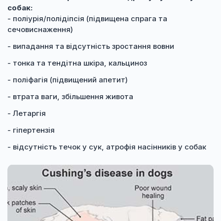
собак:
- поліурія/полідіпсія (підвищена спрага та
сечовиснаження)
- випадання та відсутність зростання вовни
- тонка та тендітна шкіра, кальциноз
- поліфагія (підвищений апетит)
- втрата ваги, збільшення живота
- Летаргія
- гіпертензія
- відсутність течок у сук, атрофія насінників у собак