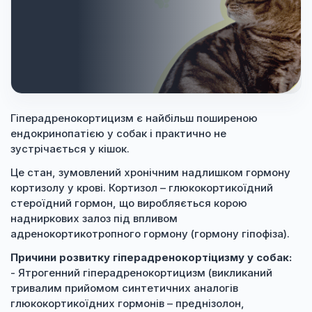
Гіперадренокортицизм є найбільш поширеною
ендокринопатією у собак і практично не
зустрічається у кішок.
Це стан, зумовлений хронічним надлишком гормону
кортизолу у крові. Кортизол – глюкокортикоїдний
стероїдний гормон, що виробляється корою
надниркових залоз під впливом
адренокортикотропного гормону (гормону гіпофіза).
Причини розвитку гіперадренокортіцизму у собак:
- Ятрогенний гіперадренокортицизм (викликаний
тривалим прийомом синтетичних аналогів
глюкокортикоїдних гормонів – преднізолон,