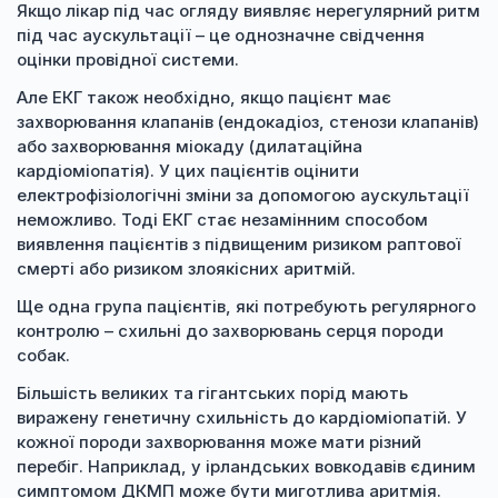
Якщо лікар під час огляду виявляє нерегулярний ритм
під час аускультації – це однозначне свідчення
оцінки провідної системи.
Але ЕКГ також необхідно, якщо пацієнт має
захворювання клапанів (ендокадіоз, стенози клапанів)
або захворювання міокаду (дилатаційна
кардіоміопатія). У цих пацієнтів оцінити
електрофізіологічні зміни за допомогою аускультації
неможливо. Тоді ЕКГ стає незамінним способом
виявлення пацієнтів з підвищеним ризиком раптової
смерті або ризиком злоякісних аритмій.
Ще одна група пацієнтів, які потребують регулярного
контролю – схильні до захворювань серця породи
собак.
Більшість великих та гігантських порід мають
виражену генетичну схильність до кардіоміопатій. У
кожної породи захворювання може мати різний
перебіг. Наприклад, у ірландських вовкодавів єдиним
симптомом ДКМП може бути миготлива аритмія.