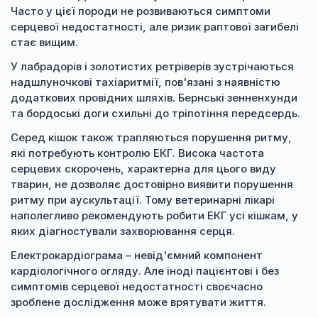
Часто у цієї породи не розвиваються симптоми
серцевої недостатності, але ризик раптової загибелі
стає вищим.
У лабрадорів і золотистих ретріверів зустрічаються
надшлуночкові тахіаритмії, пов'язані з наявністю
додаткових провідних шляхів. Бернські зенненхунди
та бордоські доги схильні до тріпотіння передсердь.
Серед кішок також трапляються порушення ритму,
які потребують контролю ЕКГ. Висока частота
серцевих скорочень, характерна для цього виду
тварин, не дозволяє достовірно виявити порушення
ритму при аускультації. Тому ветеринарні лікарі
наполегливо рекомендують робити ЕКГ усі кішкам, у
яких діагностували захворювання серця.
Електрокардіограма – невід'ємний компонент
кардіологічного огляду. Але іноді пацієнтові і без
симптомів серцевої недостатності своєчасно
зроблене дослідження може врятувати життя.