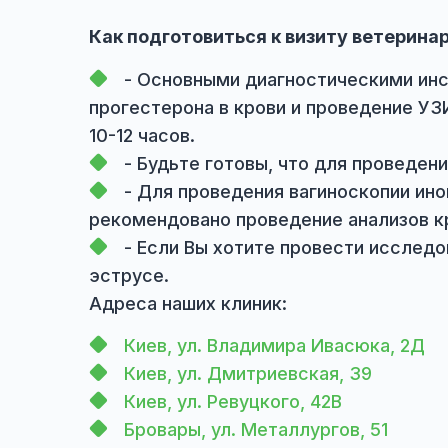
* диагностикой и лечением беспло
* внутриматочным оплодотворени
Принимает Репродуктолог Зоолюкс
Врач репродуктолог Зоолюкс: Су
Как подготовиться к визиту вете
- Основными диагностическим
прогестерона в крови и проведен
10-12 часов.
- Будьте готовы, что для про
- Для проведения вагиноскопи
рекомендовано проведение анализ