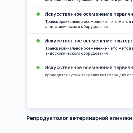
Если вы хотите провести исследование
Спермограмма
важнейшее исследование для оценки 
Искусственное осеменение пер
Трансцервикальное осеменение - это 
эндоскопического оборудования
Искусственное осеменение по
Трансцервикальное осеменение - это 
эндоскопического оборудования
Искусственное осеменение пе
проводится путем введения катетера 