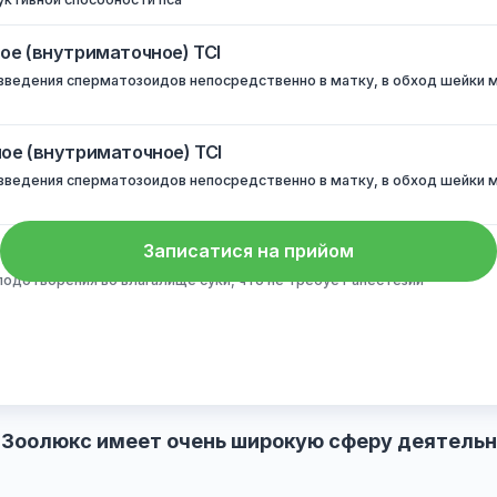
 спермы собаки настоятельно рекомендовано иметь с собой н
репродуктивной способности пса
вичное (внутриматочное) TCI
метод введения сперматозоидов непосредственно в матку, в
вторное (внутриматочное) TCI
метод введения сперматозоидов непосредственно в матку, в
Записатися на прийом
рвичное (внутривлагалищное)
для оплодотворения во влагалище суки, что не требует анест