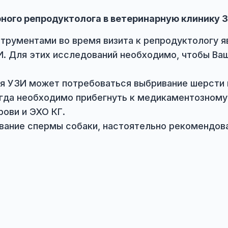
дия и заболеваний репродуктивной системы, 
ем.
 по адресу ул. Дмитриевская, 39 по предва
дьбина Юлия
ринарного репродуктолога в ветеринарную
и инструментами во время визита к репрод
ие УЗИ. Для этих исследований необходимо,
ведения УЗИ может потребоваться выбриван
и иногда необходимо прибегнуть к медикам
ов крови и ЭХО КГ.