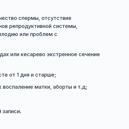
деятельности и занимается:
 цикл, качество спермы, отсутствие
яние органов репродуктивной системы,
щих к бесплодию или проблем с
венных родах или кесарево экстренное сеч
 в возрасте от 1 дня и старше;