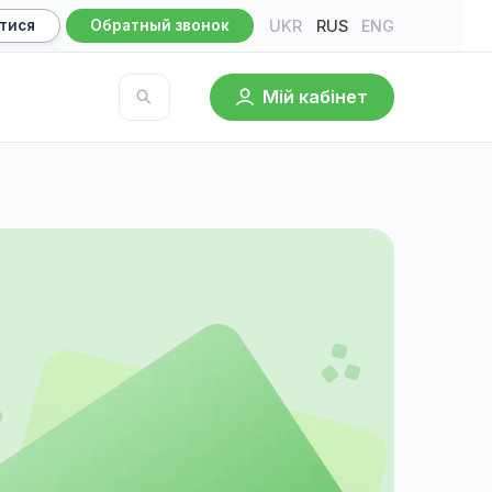
UKR
RU
Записатися
Обратный звонок
Мій кабі
База знаний