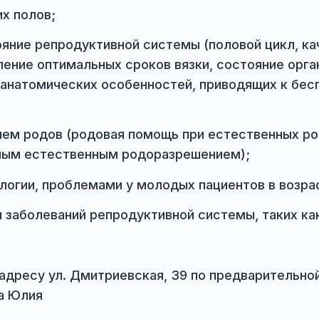
ники Зоолюкс имеет очень широкую сферу 
 обоих полов;
состояние репродуктивной системы (половой
ределение оптимальных сроков вязки, состо
ий и анатомических особенностей, приводя
ованием родов (родовая помощь при естест
ложненным естественным родоразрешением);
натологии, проблемами у молодых пациентов