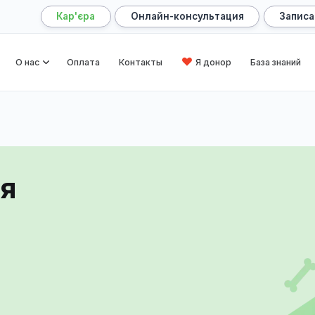
Кар'єра
Онлайн-консультация
лавная
О нас
Оплата
Контакты
Я донор
ия
гия