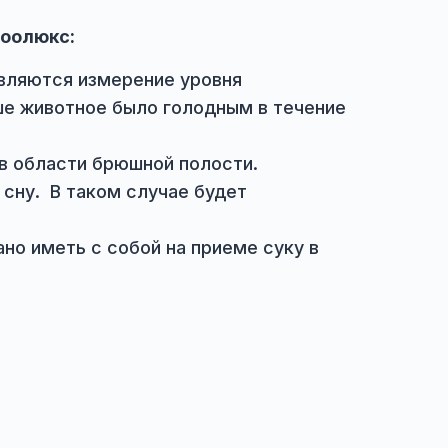
таких как воспаление матки, аборты и т.д;
рительной записи.
 клинику Зоолюкс:
уктологу являются измерение уровня
 чтобы Ваше животное было голодным в теч
ие шерсти в области брюшной полости.
ентозному сну. В таком случае будет