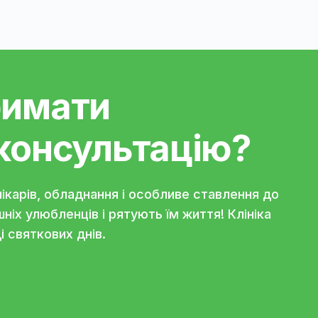
следование спермы собаки, настоятельно ре
 2Д
тримати