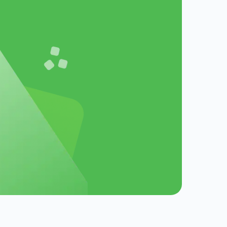
я до
іка