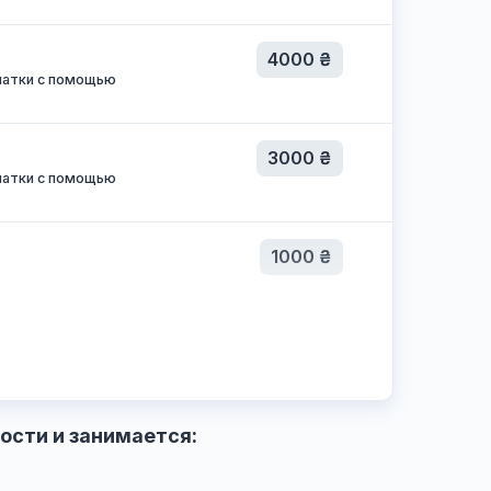
а приеме суку в эструсе
1000 ₴
4000 ₴
 обход шейки матки с помощью
3000 ₴
 обход шейки матки с помощью
1000 ₴
езии