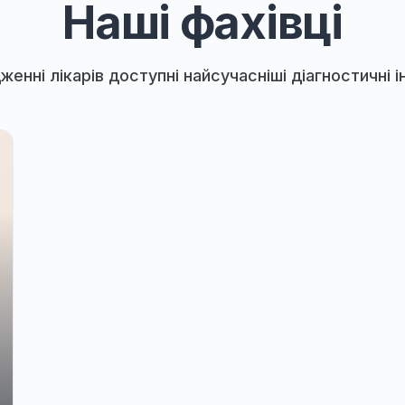
Наші фахівц
орядженні лікарів доступні найсучасніші діа