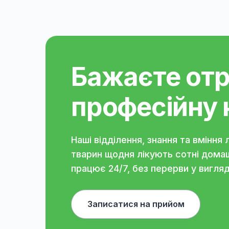
- Если Вы хотите провести ис
эструсе.
Адреса наших клиник:
Киев, ул. Владимира Ивасюка,
Киев, ул. Дмитриевская, 39
Киев, ул. Ревуцкого, 42В
Бровары, ул. Металлургов, 51
Бажаєте о