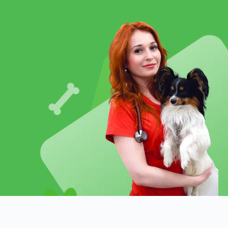
у консультацію?
міння лікарів, обладнання і особливе ставленн
омашніх улюбленців і рятують їм життя! Клін
игляді святкових днів.