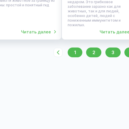
19.08.2025
30.06.2025
Дер
Лишай у животн
Полезные советы для
правильно
владельцев
продезинфицир
Как вывезти животное за
защитить себя
границу из Украины:
Диагноз "лишай" (
простой и понятный гид
пугает многих влад
Как вывезти животное за границу из
недаром. Это гриб
Украины: простой и понятный гид
заболевание заразн
животных, так и д
особенно детей, л
пониженным иммун
пожилых.
Читать далее
Ч
1
2