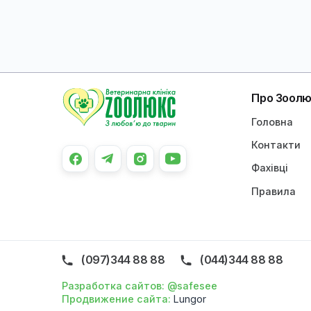
Про 
Голо