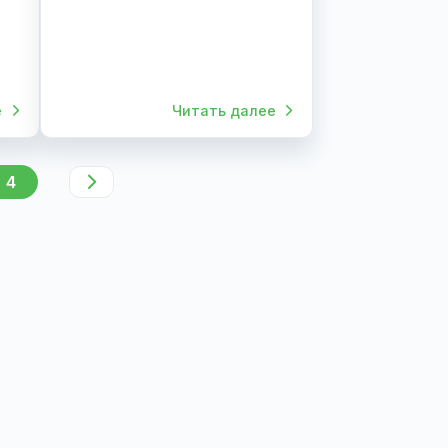
матология
30.06.2025
Репродуктология
ого: как
Дегельминтизация
беременной суки и кошки.
овать дом и
Подготовка к родам и роды
Борьба с паразитами является
важной у беременных сук и кошек.
дерматофития)
ельцев - и
ковое
о как для
ля людей,
юдей с
итетом и
итать далее
Читать далее
3
4