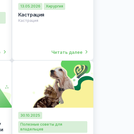
13.05.2026
Хирургия
Кастрация
 для
Кастрация
ть первому
нка?
ервому
итать далее
Читать далее