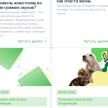
02.02.2026
16.01.2026
Хиру
Закупорка моч
Полезные советы для
кошек: почему 
владельцев
как спасти жи
Как помочь животному во
Закупорка мочеточ
время громких звуков?
почему это опасно 
Многие владельцы замечают, что
жизнь
их собаки или кошки боятся
громких звуков. Фейерверки, гром,
строительный шум, выстрелы,
сирены или даже бытовая техника
могут вызвать у животных сильную
тревогу.
Читать далее
Ч