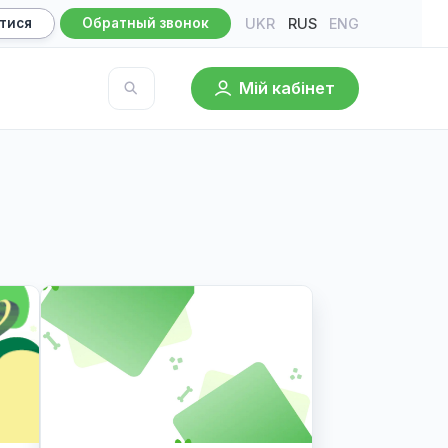
UKR
RU
Записатися
Обратный звонок
Мій кабі
База знаний