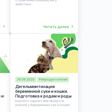
08.09.2025
Терапия
Отравление каннабисом у
 для
животных
Отравление каннабисом у
дения КТ/
животных
ния в
ия КТ/МРТ
олюкс
итать далее
Читать далее