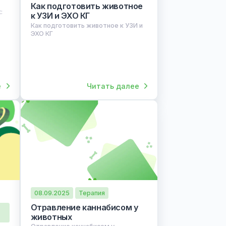
ргия
30.10.2025
еточников у
Полезные советы для
это опасно и
владельцев
знь
Как подготовить животное
ников у кошек:
к УЗИ и ЭХО КГ
и как спасти
Как подготовить животное к УЗИ и
ЭХО КГ
итать далее
Читать далее