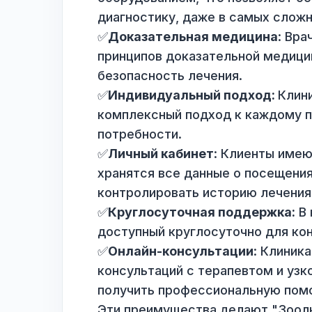
Преимущества ветеринарно
✅
Квалифицированные врачи
профильное образование, чт
услуг.
✅
Современное оборудовани
оборудованием, что позвол
диагностику, даже в самых 
✅
Доказательная медицина
принципов доказательной ме
безопасность лечения.
✅
Индивидуальный подход:
комплексный подход к каждо
потребности.
✅
Личный кабинет
: Клиенты