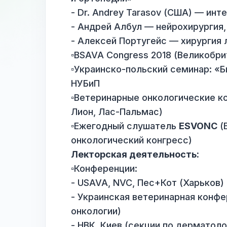
интенсивная терапия)
▫️Мастер-классы:
- Сергей Ягников — «Совре
и ортопедии»
- Dr. Andrey Tarasov (США) 
- Андрей Албул — нейрохиру
- Алексей Португейс — хиру
▫️BSAVA Congress 2018 (Вели
▫️Украинско-польский семин
НУБиП
▫️Ветеринарные онкологичес
Лион, Лас-Пальмас)
▫️Ежегодный слушатель
ESV
онкологический конгресс)
Лекторская деятельность: