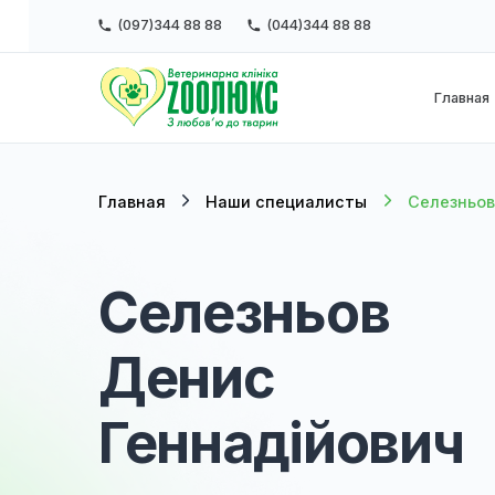
(097)344 88 88
(044)344 88 88
Г
Главная
Наши специалисты
Селе
Селезньов
Денис
Геннадійови