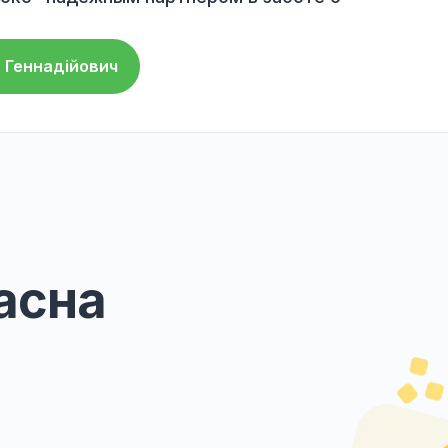
щениях клиники, что позволяет удобно
ения.
а:
В клинике работает контакт-центр,
 консультаций и записи на прием.
иника предоставляет услугу онлайн-
и узкопрофильными врачами, что позволяет
помощь, не выходя из дома.
Зоолюкс" надежным партнером в заботе о
елезньов Денис Геннадійович