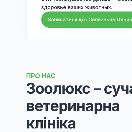
хранятся все данные о посе
контролировать историю леч
✅
Круглосуточная поддержк
доступный круглосуточно для
✅
Онлайн-консультации
: Кл
консультаций с терапевтом 
получить профессиональную 
Эти преимущества делают "
здоровье ваших животных.
Записатися до : С