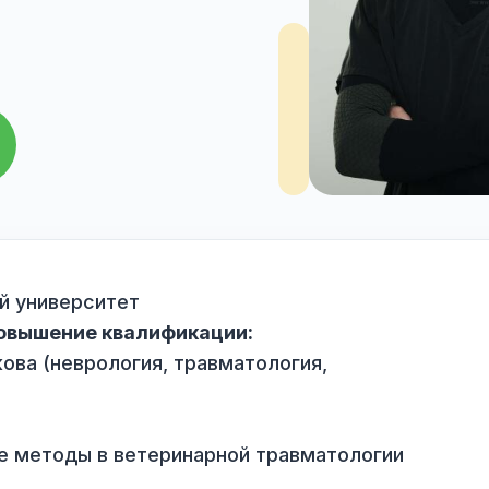
и,
ис
рарный университет
е и повышение квалификации:
отникова (неврология, травматология,