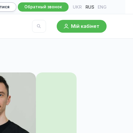
UKR
RU
Записатися
Обратный звонок
Мій кабі
База знаний