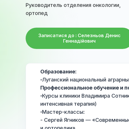
Руководитель отделения онкологи
ортопед
Записатися до : Селезньов Ден
Геннадійович
Образование:
▫️Луганский национальный аг
Профессиональное обучени
▫️Курсы клиники Владимира С