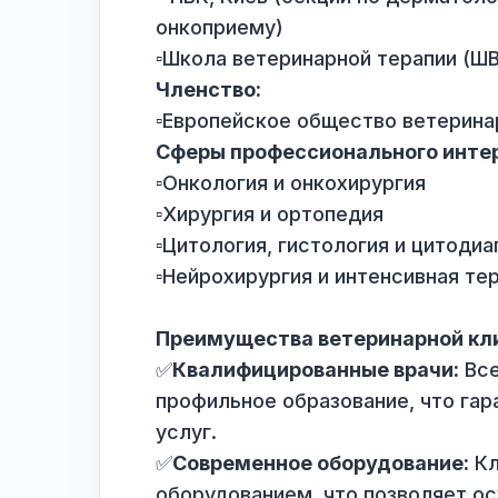
▫️Конференции:
- USAVA, NVC, Пес+Кот (Хар
- Украинская ветеринарная к
онкологии)
- НВК, Киев (секции по дерм
онкоприему)
▫️Школа ветеринарной терапи
Членство:
▫️Европейское общество вет
Сферы профессионального 
▫️Онкология и онкохирургия
▫️Хирургия и ортопедия
▫️Цитология, гистология и ц
▫️Нейрохирургия и интенсивн