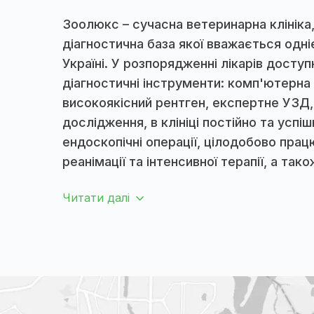
ПРО НАС
Зоолюкс – с
ветеринарн
клініка
Зоолюкс – сучасна ветеринарна клі
діагностична база якої вважається
Україні. У розпорядженні лікарів д
діагностичні інструменти: комп'ю