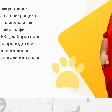
учасна
а
ніка, лікувально-
 однією з найкращих в
оступні найсучасніші
терна томографія,