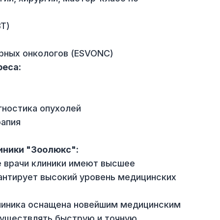
ьков)
онференция, Львов (куратор и лектор секци
атологии, хирургии, мастер-класс по
и (ШВТ)
еринарных онкологов (ESVONC)
интереса:
итодиагностика опухолей
ая терапия