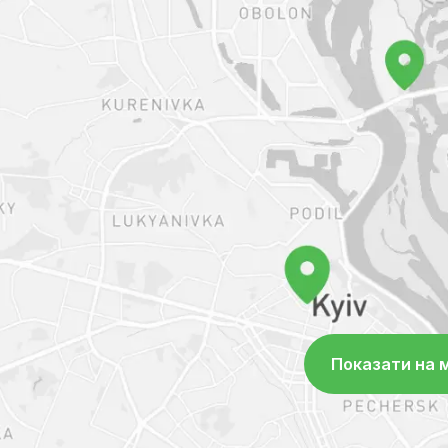
високоякісний рентген, експертне
дослідження, в клініці постійно та
ендоскопічні операції, цілодобово
реанімації та інтенсивної терапії, а
Зоолюкс – сучасна ветеринарна клі
Читати далі
діагностична база якої вважається
Україні. У розпорядженні лікарів д
діагностичні інструменти: комп'ю
високоякісний рентген, експертне
дослідження, в клініці постійно та
ендоскопічні операції, цілодобово
реанімації та інтенсивної терапії, а