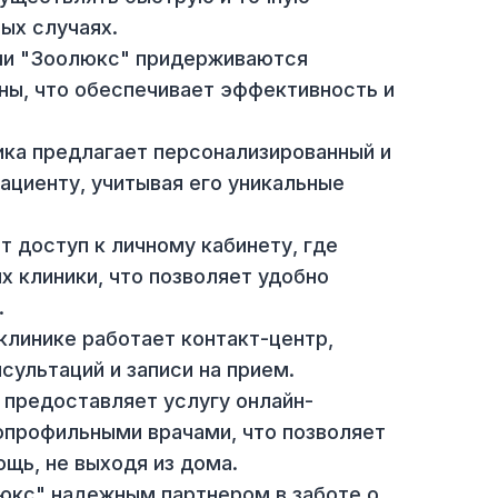
й клиники "Зоолюкс":
:
Все врачи клиники имеют высшее
о гарантирует высокий уровень медицински
е:
Клиника оснащена новейшим медицински
яет осуществлять быструю и точную
сложных случаях.
: Врачи "Зоолюкс" придерживаются
дицины, что обеспечивает эффективность и
Клиника предлагает персонализированный и
му пациенту, учитывая его уникальные
 имеют доступ к личному кабинету, где