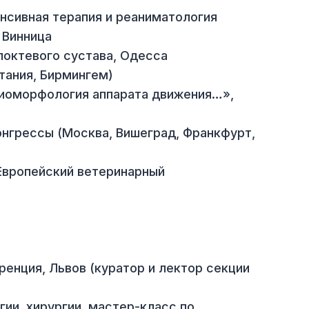
менные методы в ветеринарной травматолог
— интенсивная терапия и реаниматология
ргия, Винница
ргия локтевого сустава, Одесса
кобритания, Бирмингем)
ар: «Биоморфология аппарата движения…»,
кие конгрессы (Москва, Вишеград, Франкфур
ONC
(Европейский ветеринарный