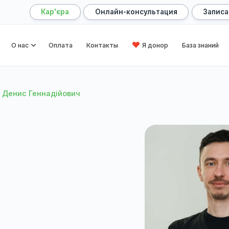
Кар'єра
Онлайн-консультация
лавная
О нас
Оплата
Контакты
Я донор
зньов Денис Геннадійович
ч