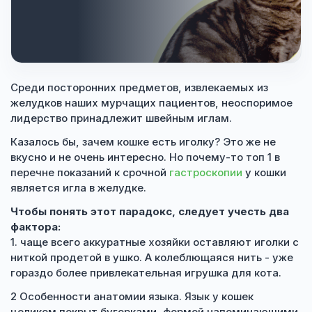
Среди посторонних предметов, извлекаемых из
желудков наших мурчащих пациентов, неоспоримое
лидерство принадлежит швейным иглам.
Казалось бы, зачем кошке есть иголку? Это же не
вкусно и не очень интересно. Но почему-то топ 1 в
перечне показаний к срочной
гастроскопии
у кошки
является игла в желудке.
Чтобы понять этот парадокс, следует учесть два
фактора:
1. чаще всего аккуратные хозяйки оставляют иголки с
ниткой продетой в ушко. А колеблющаяся нить - уже
гораздо более привлекательная игрушка для кота.
2 Особенности анатомии языка. Язык у кошек
целиком покрыт бугорками, формой напоминающими