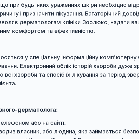
ливо лапи, шкіру між пальцями;
ду, очі, чухає вуха;
блисіння (алопеції);
 покриву чи зміна кольору;
разки, потовщення шкірного покриву та ін.
тати, що при будь-яких ураженнях шкіри нео
и причину і призначити лікування. Багаторічн
, дозволяє дерматологам клініки Зоолюкс,
имальним комфортом та ефективністю.
оз заносяться у спеціальну інформаційну ком
 лікування. Електронний облік історій хворо