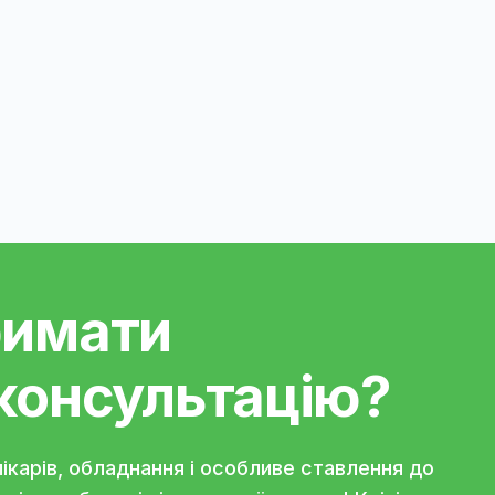
же завадити провести повноцінний дерматол
рину самостійно та надіти їй намордник. Якщ
ія, тому не годуйте тварину за 6 - 8 годин д
за попереднім записом.
, 2Д