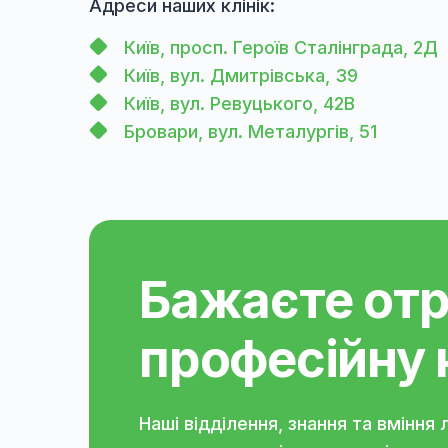
Якщо тварина агресивна це мо
вуха). Будьте готові фіксувати тва
за все знадобиться невелика седац
Приймають дерматологи Зоолюкс 
Адреси наших клінік:
Київ, просп. Героїв Сталінграда
Київ, вул. Дмитрівська, 39
Київ, вул. Ревуцького, 42В
Бровари, вул. Металургів, 51