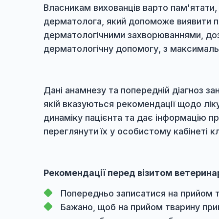
інтенсивно вилизує себе, особ
трясе головою, тре лапами мор
на шкірі утворюються ділянки о
неприємний запах від шкірного
з'явилися вузликові утвори, ви
Власникам вихованців варто пам'я
дерматолога, який допоможе виявит
дерматологічними захворюваннями
дерматологічну допомогу, з макс
Дані анамнезу та попередній діагн
якій вказуються рекомендації щодо