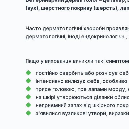
Трихоскопія
трихограма
Електроліти (дослідження)
калій, натрій
Ветеринарний дерматолог – це лік
(вух), шерстного покриву (шерсть),
Часто дерматологічні хвороби про
дерматологічні, іноді ендокринолог
Якщо у вихованця виникли такі си
постійно свербить або розчісує