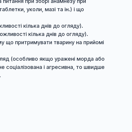
період звернень власника до клініки, а також
ться безпосереднім доглядом та лікуванням
повісти на питання при зборі анамнезу при
собах (таблетки, уколи, мазі та ін.) і що
ду (за можливості кілька днів до огляду).
ляду (за можливості кілька днів до огляду).
руднити, тому що притримувати тварину на пр