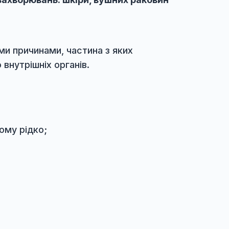
200 ₴
360 ₴
лікування захворювань: шкіри, вушних раков
і з різними причинами, частина з яких
патологією внутрішніх органів.
ить при цьому рідко;