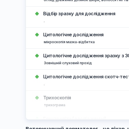
.
Люмінісцентна діагностика
огляд уражених ділянок шкіри, волосся 
Відбір зразку для дослідження
.
Цитологічне дослідження
мікроскопія мазка-відбитка
Цитологічне дослідження зраз
Зовнішній слуховий прохід
Цитологічне дослідження скот
.