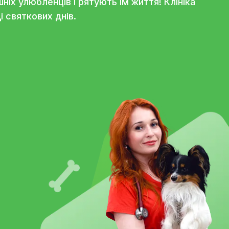
тримати
у консультацію?
міння лікарів, обладнання і особливе ставленн
омашніх улюбленців і рятують їм життя! Клін
игляді святкових днів.