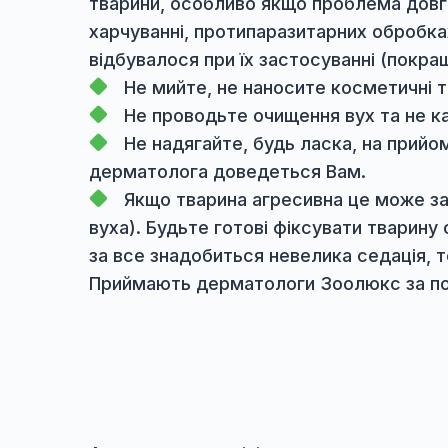
динаміку пацієнта та дає інформаці
переглянути їх у особистому кабіне
Рекомендації перед візитом вет
Попередньо записатися на при
Бажано, щоб на прийом тварин
тварини, особливо якщо проблема д
харчуванні, протипаразитарних обр
відбувалося при їх застосуванні (п
Не мийте, не наносите косметич
Не проводьте очищення вух та н
Не надягайте, будь ласка, на 
дерматолога доведеться Вам.