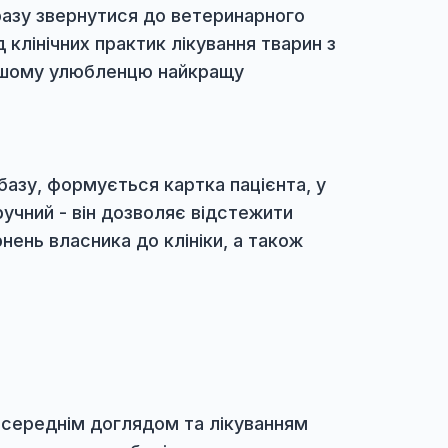
бхідно відразу звернутися до ветеринарного
ий досвід клінічних практик лікування твари
 надати вашому улюбленцю найкращу
п'ютерну базу, формується картка пацієнта,
би дуже зручний - він дозволяє відстежити