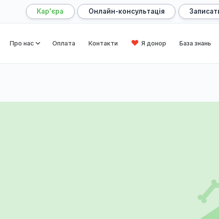
Кар'єра
Онлайн-консультація
оловна
Про нас
Оплата
Контакти
Я донор