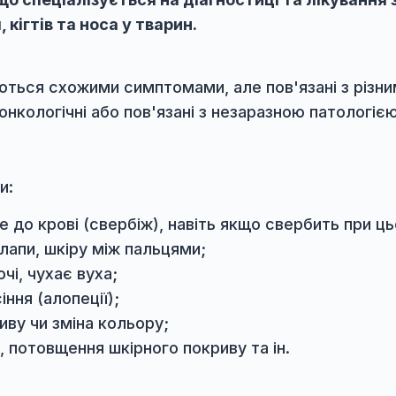
ар, що спеціалізується на діагностиці та 
 лап, кігтів та носа у тварин.
являються схожими симптомами, але пов'язан
ічні, онкологічні або пов'язані з незаразною 
мптоми:
 себе до крові (свербіж), навіть якщо сверб