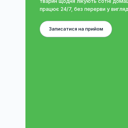
Бажаєте о
професійн
Наші відділення, знання та в
тварин щодня лікують сотні д
працює 24/7, без перерви у в