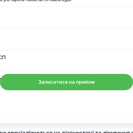
і нігтів в ультафіолетовом світлі лампи Вуда.
ку з ЗСП
ч-тесту
Записатися на прийом