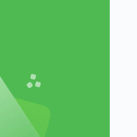
я до
іка