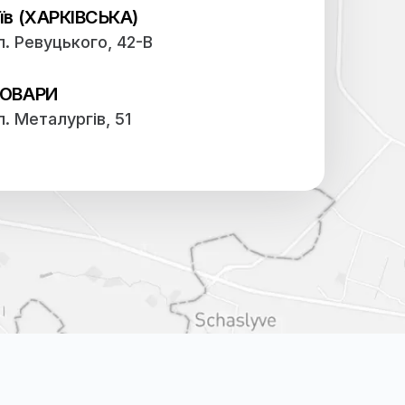
Наші адреси:
Київ (ЦЕНТР)
вул. Дмитрівська, 39
Київ (ОБОЛОНЬ)
просп. Володимира Івасюка 2-Д
Київ (ХАРКІВСЬКА)
вул. Ревуцького, 42-В
БРОВАРИ
вул. Металургів, 51