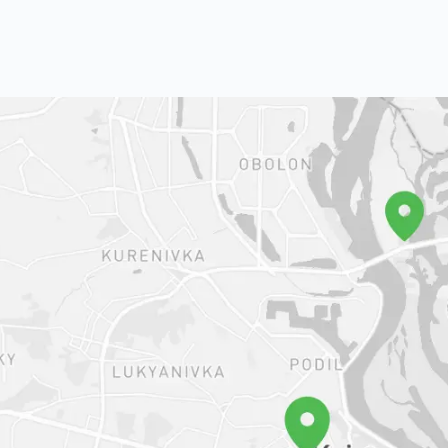
діагностичні інструменти: комп'ю
високоякісний рентген, експертне
дослідження, в клініці постійно та
ендоскопічні операції, цілодобово
реанімації та інтенсивної терапії, а
Зоолюкс – сучасна ветеринарна клі
Читати далі
діагностична база якої вважається
Україні. У розпорядженні лікарів д
діагностичні інструменти: комп'ю
високоякісний рентген, експертне
дослідження, в клініці постійно та
ендоскопічні операції, цілодобово
реанімації та інтенсивної терапії, а