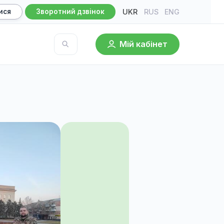
UKR
RU
Записатися
Зворотний дзвінок
Мій кабі
База знань