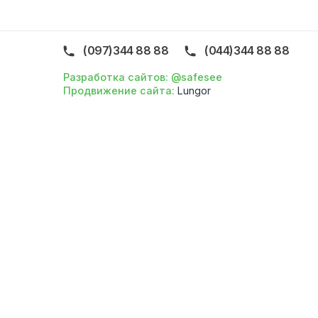
Про 
Голо
Конт
Фахів
Прав
(097)344 88 88
(044)344 88 8