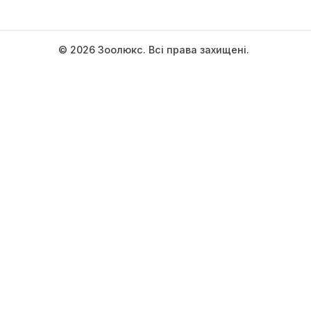
Режим роботи:
00:00-24:00
Написати керівництву
© 2026 Зоолюкс. Всі права зах