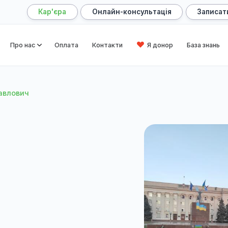
Кар'єра
Онлайн-консультація
оловна
Про нас
Оплата
Контакти
Я донор
слан Павлович