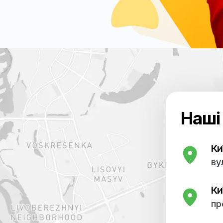
терна томографія,
 УЗД, ЕКГ, лабораторні
 успішно проводяться
 працює відділення
 також загальної терапії.
ніка, лікувально-
 однією з найкращих в
оступні найсучасніші
терна томографія,
 УЗД, ЕКГ, лабораторні
 успішно проводяться
 працює відділення
 також загальної терапії.