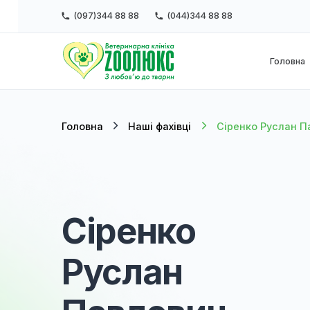
(097)344 88 88
(044)344 88 88
Г
Головна
Наші фахівці
Сіренко Ру
Сіренко
Руслан