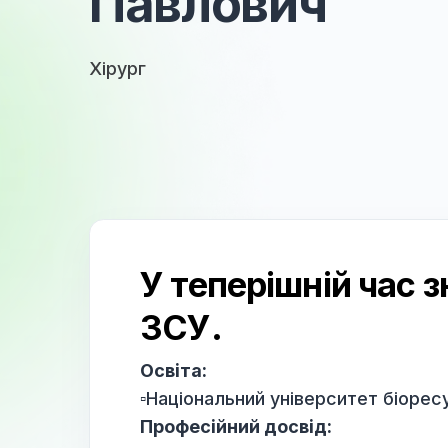
Павлович
Хірург
У теперішній ча
ЗСУ.