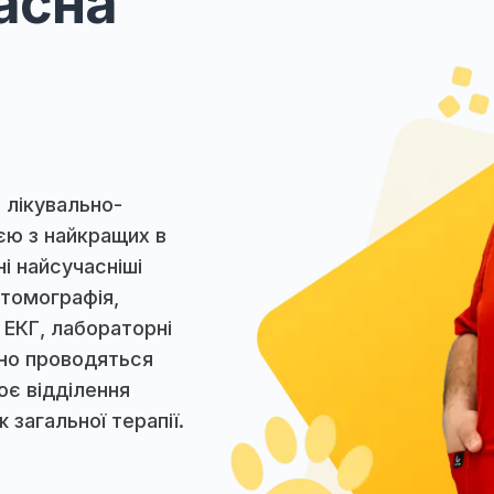
учасна
а
ніка, лікувально-
 однією з найкращих в
оступні найсучасніші