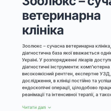
ПРО НАС
Зоолюкс – с
ветеринарн
клініка
Зоолюкс – сучасна ветеринарна клі
діагностична база якої вважається
Україні. У розпорядженні лікарів д