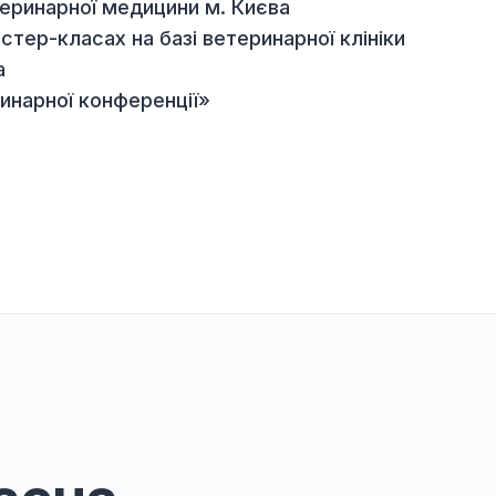
іоресурсів та природокористування України
ках ветеринарної медицини м. Києва
 і майстер-класах на базі ветеринарної клінік
 Києва
 ветеринарної конференції»
в: