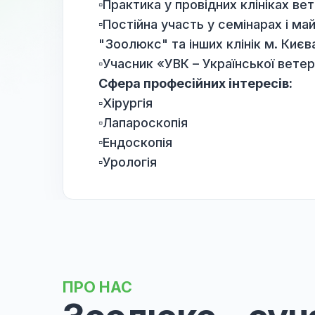
Освіта:
▫️Національний університет б
Професійний досвід:
▫️Практика у провідних кліні
▫️Постійна участь у семінарах
"Зоолюкс" та інших клінік м.
▫️Учасник «УВК – Української
Сфера професійних інтересі
▫️Хірургія
▫️Лапароскопія
▫️Ендоскопія
▫️Урологія