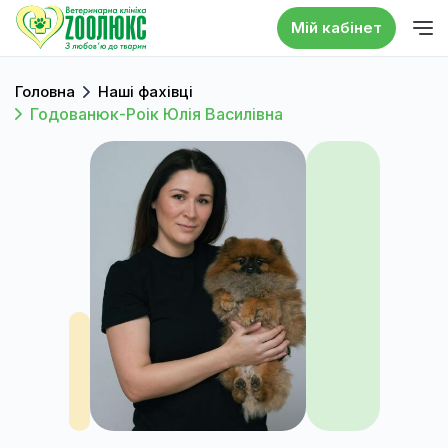
Мій кабінет
Головна
Наші фахівці
Годованюк-Роік Юлія Василівна