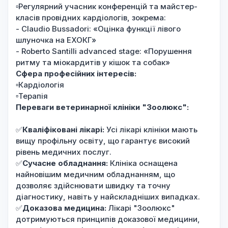
▫️Регулярний учасник конференцій та майстер-
класів провідних кардіологів, зокрема:
- Claudio Bussadori: «Оцінка функції лівого
шлуночка на ЕХОКГ»
- Roberto Santilli advanced stage: «Порушення
ритму та міокардитів у кішок та собак»
Сфера професійних інтересів:
▫️Кардіологія
▫️Терапія
Переваги ветеринарної клініки "Зоолюкс":
✅
Кваліфіковані лікарі:
Усі лікарі клініки мають
вищу профільну освіту, що гарантує високий
рівень медичних послуг.
✅
Сучасне обладнання:
Клініка оснащена
найновішим медичним обладнанням, що
дозволяє здійснювати швидку та точну
діагностику, навіть у найскладніших випадках.
✅
Доказова медицина:
Лікарі "Зоолюкс"
дотримуються принципів доказової медицини,