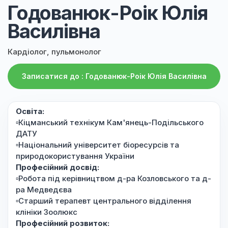
Годованюк-Роік Юлія
Василівна
Кардіолог, пульмонолог
Записатися до : Годованюк-Роік Юлія Василівна
Освіта:
▫️Кіцманський технікум Кам'янець-Подільського
ДАТУ
▫️Національний університет біоресурсів та
природокористування України
Професійний досвід:
▫️Робота під керівництвом д-ра Козловського та д-
ра Медведєва
▫️Старший терапевт центрального відділення
клініки Зоолюкс
Професійний розвиток: