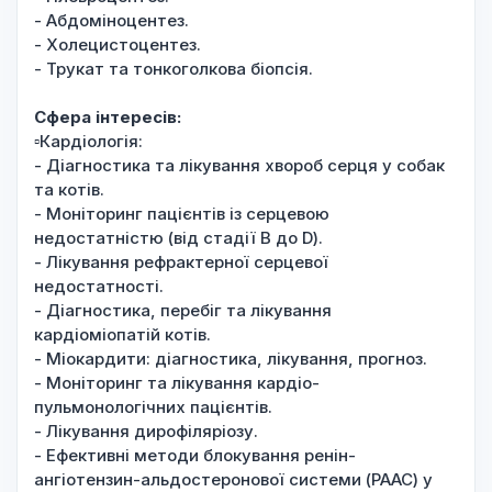
- Абдоміноцентез.
- Холецистоцентез.
- Трукат та тонкоголкова біопсія.
Сфера інтересів:
▫️Кардіологія:
- Діагностика та лікування хвороб серця у собак
та котів.
- Моніторинг пацієнтів із серцевою
недостатністю (від стадії B до D).
- Лікування рефрактерної серцевої
недостатності.
- Діагностика, перебіг та лікування
кардіоміопатій котів.
- Міокардити: діагностика, лікування, прогноз.
- Моніторинг та лікування кардіо-
пульмонологічних пацієнтів.
- Лікування дирофіляріозу.
- Ефективні методи блокування ренін-
ангіотензин-альдостеронової системи (РААС) у