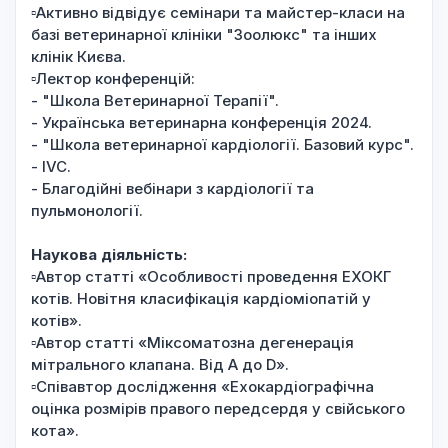
▫️Активно відвідує семінари та майстер-класи на
базі ветеринарної клініки "Зоолюкс" та інших
клінік Києва.
▫️Лектор конференцій:
- "Школа Ветеринарної Терапії".
- Українська ветеринарна конференція 2024.
- "Школа ветеринарної кардіології. Базовий курс".
- IVC.
- Благодійні вебінари з кардіології та
пульмонології.
Наукова діяльність:
▫️Автор статті «Особливості проведення ЕХОКГ
котів. Новітня класифікація кардіоміопатій у
котів».
▫️Автор статті «Міксоматозна дегенерація
мітрального клапана. Від А до D».
▫️Співавтор дослідження «Ехокардіографічна
оцінка розмірів правого передсердя у свійського
кота».