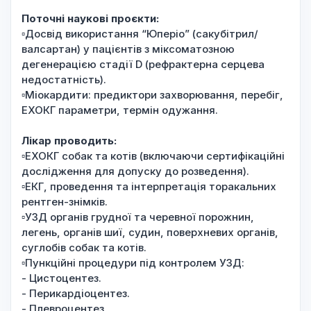
Поточні наукові проєкти:
▫️Досвід використання “Юперіо” (сакубітрил/
валсартан) у пацієнтів з міксоматозною
дегенерацією стадії D (рефрактерна серцева
недостатність).
▫️Міокардити: предиктори захворювання, перебіг,
ЕХОКГ параметри, термін одужання.
Лікар проводить:
▫️ЕХОКГ собак та котів (включаючи сертифікаційні
дослідження для допуску до розведення).
▫️ЕКГ, проведення та інтерпретація торакальних
рентген-знімків.
▫️УЗД органів грудної та черевної порожнин,
легень, органів шиї, судин, поверхневих органів,
суглобів собак та котів.
▫️Пункційні процедури під контролем УЗД:
- Цистоцентез.
- Перикардіоцентез.
- Плевроцентез.