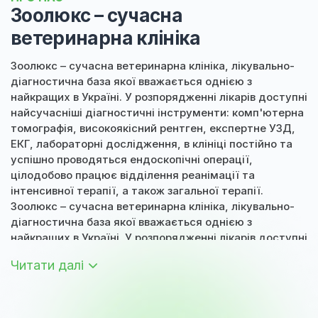
Зоолюкс – сучасна
ветеринарна клініка
Зоолюкс – сучасна ветеринарна клініка, лікувально-
діагностична база якої вважається однією з
найкращих в Україні. У розпорядженні лікарів доступні
найсучасніші діагностичні інструменти: комп'ютерна
томографія, високоякісний рентген, експертне УЗД,
ЕКГ, лабораторні дослідження, в клініці постійно та
успішно проводяться ендоскопічні операції,
цілодобово працює відділення реанімації та
інтенсивної терапії, а також загальної терапії.
Зоолюкс – сучасна ветеринарна клініка, лікувально-
діагностична база якої вважається однією з
найкращих в Україні. У розпорядженні лікарів доступні
найсучасніші діагностичні інструменти: комп'ютерна
Читати далі
томографія, високоякісний рентген, експертне УЗД,
ЕКГ, лабораторні дослідження, в клініці постійно та
успішно проводяться ендоскопічні операції,
цілодобово працює відділення реанімації та