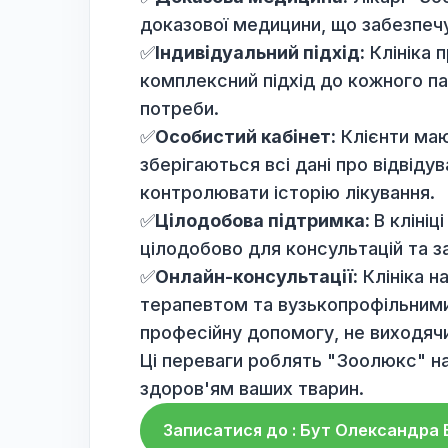
гарантує високий рівень мед
✅
Сучасне обладнання:
Клін
обладнанням, що дозволяє зд
навіть у найскладніших випад
✅
Доказова медицина:
Лікар
доказової медицини, що забе
✅
Індивідуальний підхід:
Клі
комплексний підхід до кожног
потреби.
✅
Особистий кабінет:
Клієнт
зберігаються всі дані про ві
контролювати історію лікува
✅
Цілодобова підтримка:
В к
цілодобово для консультацій