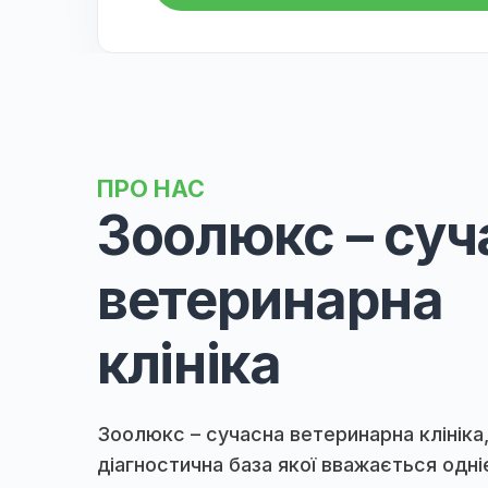
✅
Онлайн-консультації:
Клін
терапевтом та вузькопрофіл
професійну допомогу, не вих
Ці переваги роблять "Зоолю
здоров'ям ваших тварин.
Записатися до : Б
ПРО НАС
Зоолюкс – с