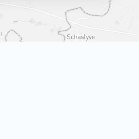
Київ (ОБОЛОНЬ)
просп. Володимира Івасюка 2-Д
Київ (ХАРКІВСЬКА)
вул. Ревуцького, 42-В
БРОВАРИ
вул. Металургів, 51