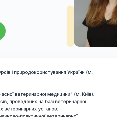
вна
ра
іоресурсів і природокористування України (м.
ання: