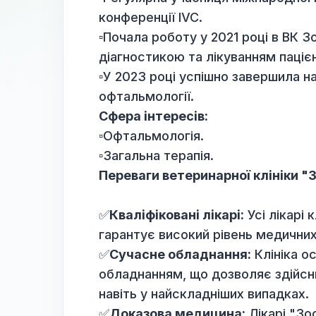
▫️Робота в мережі клінік "Цен
▫️Учасниця семінарів і майст
клініки "Зоолюкс", "ЦСВМ" т
▫️Регулярна учасниця міжнар
конференції IVC.
▫️Почала роботу у 2021 році в
діагностикою та лікуванням п
▫️У 2023 році успішно заверши
офтальмології.
Сфера інтересів:
▫️Офтальмологія.
▫️Загальна терапія.
Переваги ветеринарної клін
✅
Кваліфіковані лікарі:
Усі лі