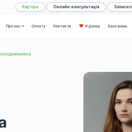
Кар'єра
Онлайн-консультація
оловна
Про нас
Оплата
Контакти
Я донор
ндра Володимирівна