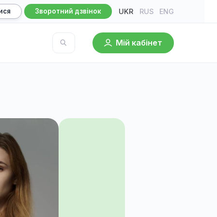
UKR
RU
Записатися
Зворотний дзвінок
Мій кабі
База знань