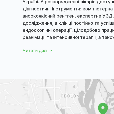
ветеринарн
клініка
Зоолюкс – сучасна ветеринарна клі
діагностична база якої вважається
Україні. У розпорядженні лікарів д
діагностичні інструменти: комп'ю
високоякісний рентген, експертне
дослідження, в клініці постійно та
ендоскопічні операції, цілодобово
реанімації та інтенсивної терапії, а
Зоолюкс – сучасна ветеринарна клі