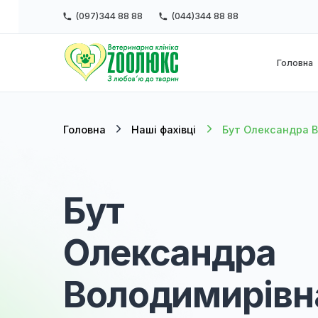
(097)344 88 88
(044)344 88 88
Г
Головна
Наші фахівці
Бут Олекса
Бут
Олександра