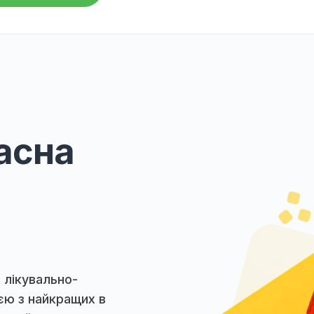
іка надає послугу онлайн-консультацій з
ьними лікарями, що дозволяє отримати
одячи з дому.
кс" надійним партнером для догляду за
ут Олександра Володимирівна
учасна