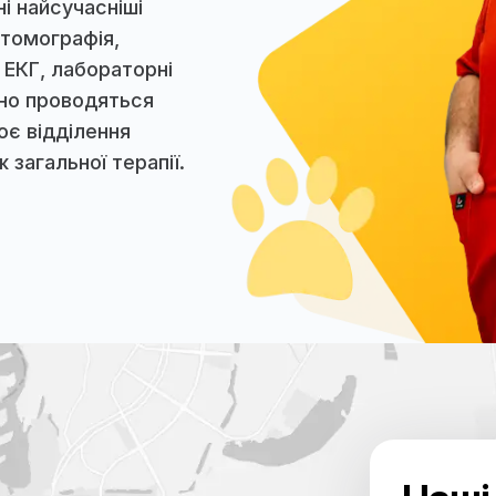
а
ніка, лікувально-
 однією з найкращих в
оступні найсучасніші
терна томографія,
 УЗД, ЕКГ, лабораторні
 успішно проводяться
 працює відділення
 також загальної терапії.
ніка, лікувально-