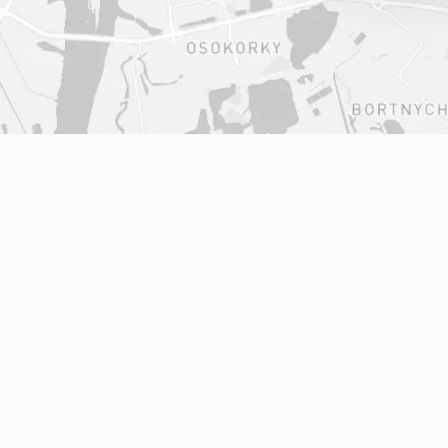
 на мапі