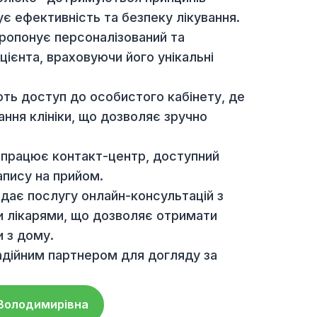
ичних послуг.
іка оснащена найновішим медичним
ійснювати швидку та точну діагностику,
ках.
і "Зоолюкс" дотримуються принципів
зпечує ефективність та безпеку лікування.
ніка пропонує персоналізований та
о пацієнта, враховуючи його унікальні
и мають доступ до особистого кабінету, де
двідування клініки, що дозволяє зручно
ння.
лініці працює контакт-центр, доступний
 та запису на прийом.