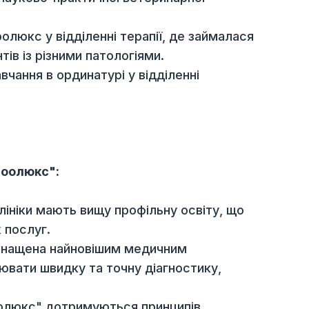
тр сучасної ветеринарної медицини" (м. Київ)
ер-класів, проведених на базі ветеринарної
а інших ветеринарних установ.
одної науково-практичної ветеринарної
 ВК Зоолюкс у відділенні терапії, де займала
ацієнтів із різними патологіями.
ла навчання в ординатурі у відділенні
іки "Зоолюкс":
карі клініки мають вищу профільну освіту, що