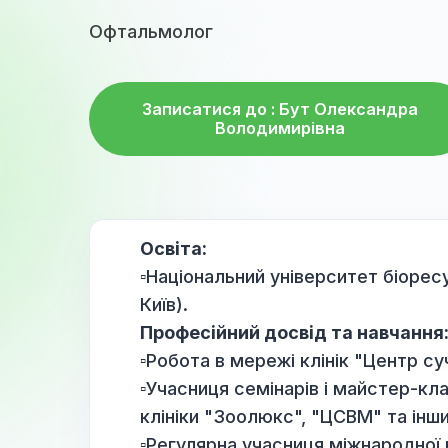
Володимирі
Офтальмолог
Записатися до : Бут Олександ
Володимирівна
Освіта:
▫️Національний університет б
Київ).
Професійний досвід та навч