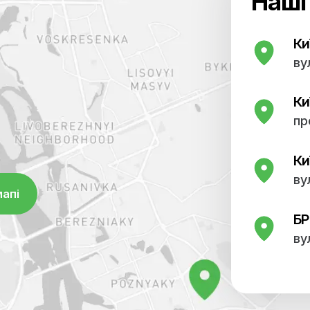
 однією з найкращих в
оступні найсучасніші
терна томографія,
 УЗД, ЕКГ, лабораторні
 успішно проводяться
 працює відділення
 також загальної терапії.