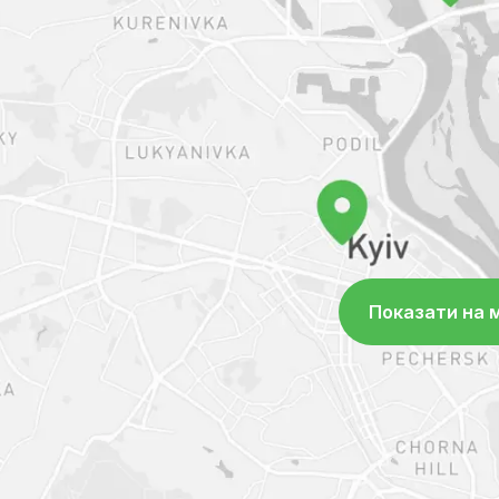
Читати далі
діагностична база якої вважається
Україні. У розпорядженні лікарів д
діагностичні інструменти: комп'ю
високоякісний рентген, експертне
дослідження, в клініці постійно та
ендоскопічні операції, цілодобово
реанімації та інтенсивної терапії, а