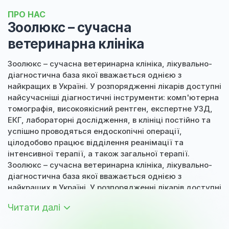
ПРО НАС
Зоолюкс – сучасна
ветеринарна клініка
Зоолюкс – сучасна ветеринарна клініка, лікувально-
діагностична база якої вважається однією з
найкращих в Україні. У розпорядженні лікарів доступні
найсучасніші діагностичні інструменти: комп'ютерна
томографія, високоякісний рентген, експертне УЗД,
ЕКГ, лабораторні дослідження, в клініці постійно та
успішно проводяться ендоскопічні операції,
цілодобово працює відділення реанімації та
інтенсивної терапії, а також загальної терапії.
Зоолюкс – сучасна ветеринарна клініка, лікувально-
діагностична база якої вважається однією з
найкращих в Україні. У розпорядженні лікарів доступні
найсучасніші діагностичні інструменти: комп'ютерна
Читати далі
томографія, високоякісний рентген, експертне УЗД,
ЕКГ, лабораторні дослідження, в клініці постійно та