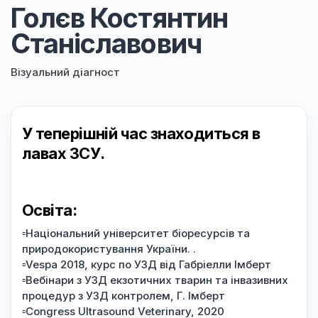
Голєв Костянтин
Станіславович
Візуальний діагност
У теперішній час знаходиться в
лавах ЗСУ.
Освіта:
▫️Національний університет біоресурсів та
природокористування України. .
▫️Vespa 2018, курс по УЗД від Габріелли Імберт
▫️Вебінари з УЗД екзотичних тварин та інвазивних
процедур з УЗД контролем, Г. Імберт
▫️Congress Ultrasound Veterinary, 2020