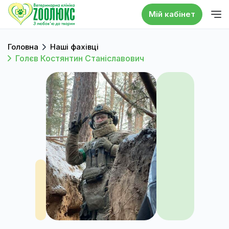
Мій кабінет
Головна
Наші фахівці
Голєв Костянтин Станіславович