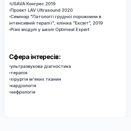
▫️USAVA Конгрес 2019
▫️Проект LAV Ultrasound 2020
▫️Семінар "Патології грудної порожнини в
інтенсивній терапії", клініка “Ексвіт”, 2019
▫️Різні модулі у школі Optimeal Expert
Сфера інтересів:
▫️ультразвукова діагностика
▫️терапія
▫️хірургія м'яких тканин
▫️кардіологія
▫️нефрологія